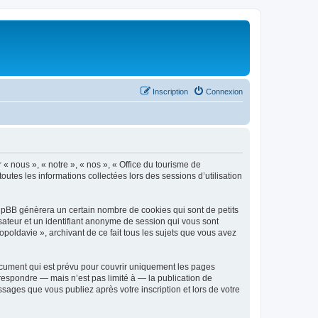
Inscription
Connexion
 « nous », « notre », « nos », « Office du tourisme de
outes les informations collectées lors des sessions d’utilisation
phpBB génèrera un certain nombre de cookies qui sont de petits
isateur et un identifiant anonyme de session qui vous sont
poldavie », archivant de ce fait tous les sujets que vous avez
ocument qui est prévu pour couvrir uniquement les pages
respondre — mais n’est pas limité à — la publication de
sages que vous publiez après votre inscription et lors de votre