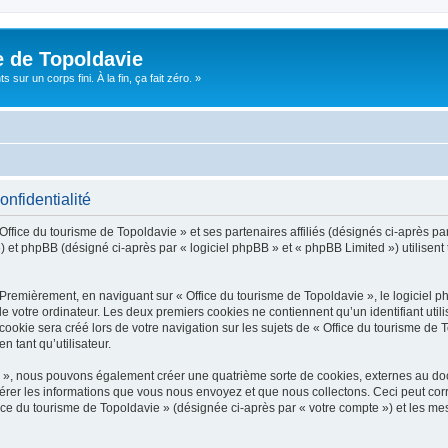
e de Topoldavie
sur un corps fini. À la fin, ça fait zéro. »
onfidentialité
Office du tourisme de Topoldavie » et ses partenaires affiliés (désignés ci-après par
 et phpBB (désigné ci-après par « logiciel phpBB » et « phpBB Limited ») utilisent t
 Premièrement, en naviguant sur « Office du tourisme de Topoldavie », le logiciel 
de votre ordinateur. Les deux premiers cookies ne contiennent qu’un identifiant util
okie sera créé lors de votre navigation sur les sujets de « Office du tourisme de To
n tant qu’utilisateur.
ie », nous pouvons également créer une quatrième sorte de cookies, externes au d
érer les informations que vous nous envoyez et que nous collectons. Ceci peut cor
fice du tourisme de Topoldavie » (désignée ci-après par « votre compte ») et les mes