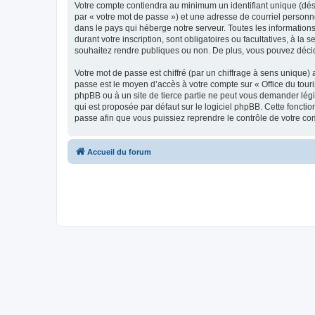
Votre compte contiendra au minimum un identifiant unique (dés
par « votre mot de passe ») et une adresse de courriel personn
dans le pays qui héberge notre serveur. Toutes les informations
durant votre inscription, sont obligatoires ou facultatives, à l
souhaitez rendre publiques ou non. De plus, vous pouvez décide
Votre mot de passe est chiffré (par un chiffrage à sens unique) 
passe est le moyen d’accès à votre compte sur « Office du tour
phpBB ou à un site de tierce partie ne peut vous demander légi
qui est proposée par défaut sur le logiciel phpBB. Cette foncti
passe afin que vous puissiez reprendre le contrôle de votre co
Accueil du forum