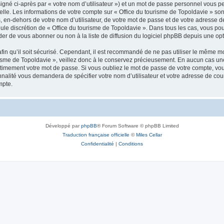
igné ci-après par « votre nom d’utilisateur ») et un mot de passe personnel vous p
elle. Les informations de votre compte sur « Office du tourisme de Topoldavie » so
, en-dehors de votre nom d’utilisateur, de votre mot de passe et de votre adresse d
a seule discrétion de « Office du tourisme de Topoldavie ». Dans tous les cas, vous 
r de vous abonner ou non à la liste de diffusion du logiciel phpBB depuis une opt
afin qu’il soit sécurisé. Cependant, il est recommandé de ne pas utiliser le même mot
isme de Topoldavie », veillez donc à le conservez précieusement. En aucun cas une 
timement votre mot de passe. Si vous oubliez le mot de passe de votre compte, vous
onnalité vous demandera de spécifier votre nom d’utilisateur et votre adresse de co
mpte.
Développé par
phpBB
® Forum Software © phpBB Limited
Traduction française officielle
©
Miles Cellar
Confidentialité
|
Conditions