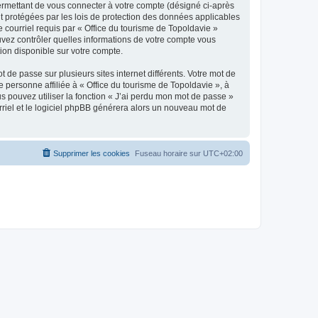
ermettant de vous connecter à votre compte (désigné ci-après
nt protégées par les lois de protection des données applicables
e courriel requis par « Office du tourisme de Topoldavie »
pouvez contrôler quelles informations de votre compte vous
ion disponible sur votre compte.
 de passe sur plusieurs sites internet différents. Votre mot de
personne affiliée à « Office du tourisme de Topoldavie », à
 pouvez utiliser la fonction « J’ai perdu mon mot de passe »
urriel et le logiciel phpBB générera alors un nouveau mot de
Supprimer les cookies
Fuseau horaire sur
UTC+02:00