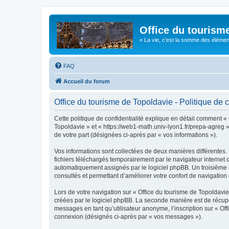
Office du tourism
« La vie, c'est la somme des éléments 
FAQ
Accueil du forum
Office du tourisme de Topoldavie - Politique de c
Cette politique de confidentialité explique en détail comment « 
Topoldavie » et « https://web1-math.univ-lyon1.fr/prepa-agreg »)
de votre part (désignées ci-après par « vos informations »).
Vos informations sont collectées de deux manières différentes.
fichiers téléchargés temporairement par le navigateur internet 
automatiquement assignés par le logiciel phpBB. Un troisième co
consultés et permettant d’améliorer votre confort de navigation e
Lors de votre navigation sur « Office du tourisme de Topoldav
créées par le logiciel phpBB. La seconde manière est de récup
messages en tant qu’utilisateur anonyme, l’inscription sur « Of
connexion (désignés ci-après par « vos messages »).