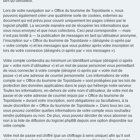
tant qu’utilisateur.
Lors de votre navigation sur « Office du tourisme de Topoldavie », nous
pouvons également créer une quatrième sorte de cookies, externes au
document qui est prévu pour couvrir uniquement les pages créées par le
logiciel phpBB. La seconde manière est de récupérer les informations que
vous nous envoyez et que nous collectons. Ceci peut correspondre — mais
n’est pas limité à — la publication de messages en tant qu’utilisateur anonyme,
l’inscription sur « Office du tourisme de Topoldavie » (désignée ci-après par
« votre compte ») et les messages que vous publiez après votre inscription et
lors de votre connexion (désignés ci-après par « vos messages »).
Votre compte contiendra au minimum un identifiant unique (désigné ci-après
par « votre nom d’utilisateur ») et un mot de passe personnel vous permettant
de vous connecter à votre compte (désigné ci-après par « votre mot de
passe ») et une adresse de courriel personnelle. Les informations de votre
compte sur « Office du tourisme de Topoldavie » sont protégées par les lois de
protection des données applicables dans le pays qui héberge notre serveur.
Toutes les informations, en-dehors de votre nom d’utilisateur, de votre mot de
passe et de votre adresse de courriel requis par « Office du tourisme de
Topoldavie » durant votre inscription, sont obligatoires ou facultatives, à la
seule discrétion de « Office du tourisme de Topoldavie ». Dans tous les cas,
vous pouvez contrôler quelles informations de votre compte vous souhaitez
rendre publiques ou non. De plus, vous pouvez décider de vous abonner ou
non à la liste de diffusion du logiciel phpBB depuis une option disponible sur
votre compte.
Votre mot de passe est chiffré (par un chiffrage à sens unique) afin qu’il soit