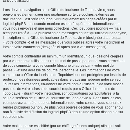
tant qu’utilisateur.
Lors de votre navigation sur « Office du tourisme de Topoldavie », nous
pouvons également créer une quatrième sorte de cookies, externes au
document qui est prévu pour couvrir uniquement les pages créées par le
logiciel phpBB. La seconde manière est de récupérer les informations que
vous nous envoyez et que nous collectons. Ceci peut correspondre — mais
n’est pas limité à — la publication de messages en tant qu’utilisateur anonyme,
l’inscription sur « Office du tourisme de Topoldavie » (désignée ci-après par
« votre compte ») et les messages que vous publiez après votre inscription et
lors de votre connexion (désignés ci-après par « vos messages »).
Votre compte contiendra au minimum un identifiant unique (désigné ci-après
par « votre nom d’utilisateur ») et un mot de passe personnel vous permettant
de vous connecter à votre compte (désigné ci-après par « votre mot de
passe ») et une adresse de courriel personnelle. Les informations de votre
compte sur « Office du tourisme de Topoldavie » sont protégées par les lois de
protection des données applicables dans le pays qui héberge notre serveur.
Toutes les informations, en-dehors de votre nom d’utilisateur, de votre mot de
passe et de votre adresse de courriel requis par « Office du tourisme de
Topoldavie » durant votre inscription, sont obligatoires ou facultatives, à la
seule discrétion de « Office du tourisme de Topoldavie ». Dans tous les cas,
vous pouvez contrôler quelles informations de votre compte vous souhaitez
rendre publiques ou non. De plus, vous pouvez décider de vous abonner ou
non à la liste de diffusion du logiciel phpBB depuis une option disponible sur
votre compte.
Votre mot de passe est chiffré (par un chiffrage à sens unique) afin qu’il soit