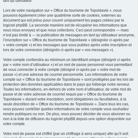
tant qu’utilisateur.
Lors de votre navigation sur « Office du tourisme de Topoldavie », nous
pouvons également créer une quatrième sorte de cookies, externes au
document qui est prévu pour couvrir uniquement les pages créées par le
logiciel phpBB. La seconde manière est de récupérer les informations que
vous nous envoyez et que nous collectons. Ceci peut correspondre — mais
n’est pas limité à — la publication de messages en tant qu’utilisateur anonyme,
l’inscription sur « Office du tourisme de Topoldavie » (désignée ci-après par
« votre compte ») et les messages que vous publiez après votre inscription et
lors de votre connexion (désignés ci-après par « vos messages »).
Votre compte contiendra au minimum un identifiant unique (désigné ci-après
par « votre nom d’utilisateur ») et un mot de passe personnel vous permettant
de vous connecter à votre compte (désigné ci-après par « votre mot de
passe ») et une adresse de courriel personnelle. Les informations de votre
compte sur « Office du tourisme de Topoldavie » sont protégées par les lois de
protection des données applicables dans le pays qui héberge notre serveur.
Toutes les informations, en-dehors de votre nom d’utilisateur, de votre mot de
passe et de votre adresse de courriel requis par « Office du tourisme de
Topoldavie » durant votre inscription, sont obligatoires ou facultatives, à la
seule discrétion de « Office du tourisme de Topoldavie ». Dans tous les cas,
vous pouvez contrôler quelles informations de votre compte vous souhaitez
rendre publiques ou non. De plus, vous pouvez décider de vous abonner ou
non à la liste de diffusion du logiciel phpBB depuis une option disponible sur
votre compte.
Votre mot de passe est chiffré (par un chiffrage à sens unique) afin qu’il soit