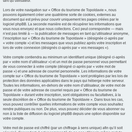
tant qu’utilisateur.
Lors de votre navigation sur « Office du tourisme de Topoldavie », nous
pouvons également créer une quatrième sorte de cookies, externes au
document qui est prévu pour couvrir uniquement les pages créées par le
logiciel phpBB. La seconde manière est de récupérer les informations que
vous nous envoyez et que nous collectons. Ceci peut correspondre — mais
n’est pas limité à — la publication de messages en tant qu’utilisateur anonyme,
l’inscription sur « Office du tourisme de Topoldavie » (désignée ci-après par
« votre compte ») et les messages que vous publiez après votre inscription et
lors de votre connexion (désignés ci-après par « vos messages »).
Votre compte contiendra au minimum un identifiant unique (désigné ci-après
par « votre nom d’utilisateur ») et un mot de passe personnel vous permettant
de vous connecter à votre compte (désigné ci-après par « votre mot de
passe ») et une adresse de courriel personnelle. Les informations de votre
compte sur « Office du tourisme de Topoldavie » sont protégées par les lois de
protection des données applicables dans le pays qui héberge notre serveur.
Toutes les informations, en-dehors de votre nom d’utilisateur, de votre mot de
passe et de votre adresse de courriel requis par « Office du tourisme de
Topoldavie » durant votre inscription, sont obligatoires ou facultatives, à la
seule discrétion de « Office du tourisme de Topoldavie ». Dans tous les cas,
vous pouvez contrôler quelles informations de votre compte vous souhaitez
rendre publiques ou non. De plus, vous pouvez décider de vous abonner ou
non à la liste de diffusion du logiciel phpBB depuis une option disponible sur
votre compte.
Votre mot de passe est chiffré (par un chiffrage à sens unique) afin qu’il soit