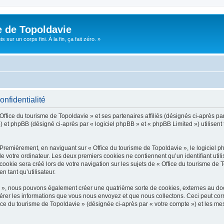
e de Topoldavie
sur un corps fini. À la fin, ça fait zéro. »
onfidentialité
Office du tourisme de Topoldavie » et ses partenaires affiliés (désignés ci-après par
 et phpBB (désigné ci-après par « logiciel phpBB » et « phpBB Limited ») utilisent t
 Premièrement, en naviguant sur « Office du tourisme de Topoldavie », le logiciel 
de votre ordinateur. Les deux premiers cookies ne contiennent qu’un identifiant util
okie sera créé lors de votre navigation sur les sujets de « Office du tourisme de To
n tant qu’utilisateur.
ie », nous pouvons également créer une quatrième sorte de cookies, externes au d
érer les informations que vous nous envoyez et que nous collectons. Ceci peut cor
fice du tourisme de Topoldavie » (désignée ci-après par « votre compte ») et les mes