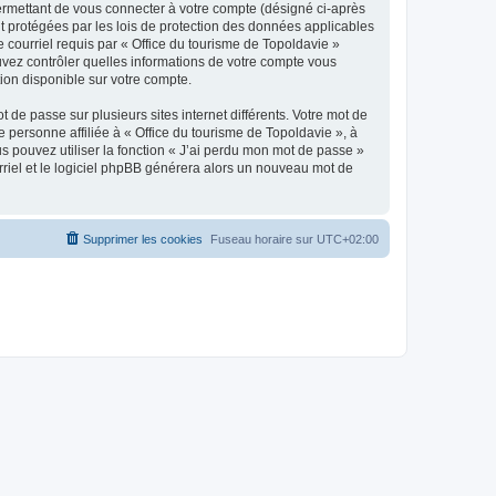
ermettant de vous connecter à votre compte (désigné ci-après
nt protégées par les lois de protection des données applicables
e courriel requis par « Office du tourisme de Topoldavie »
pouvez contrôler quelles informations de votre compte vous
ion disponible sur votre compte.
 de passe sur plusieurs sites internet différents. Votre mot de
personne affiliée à « Office du tourisme de Topoldavie », à
 pouvez utiliser la fonction « J’ai perdu mon mot de passe »
urriel et le logiciel phpBB générera alors un nouveau mot de
Supprimer les cookies
Fuseau horaire sur
UTC+02:00