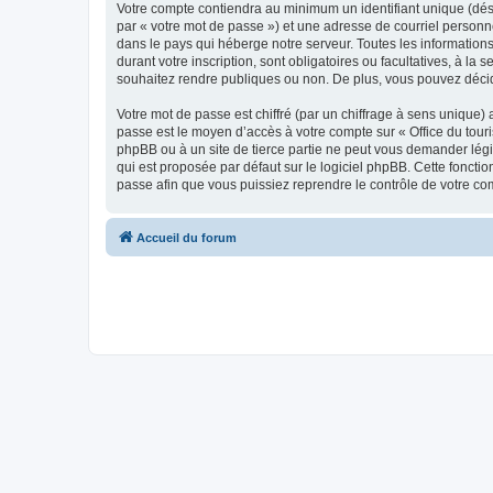
Votre compte contiendra au minimum un identifiant unique (dés
par « votre mot de passe ») et une adresse de courriel personn
dans le pays qui héberge notre serveur. Toutes les informations
durant votre inscription, sont obligatoires ou facultatives, à l
souhaitez rendre publiques ou non. De plus, vous pouvez décide
Votre mot de passe est chiffré (par un chiffrage à sens unique) 
passe est le moyen d’accès à votre compte sur « Office du tour
phpBB ou à un site de tierce partie ne peut vous demander légi
qui est proposée par défaut sur le logiciel phpBB. Cette foncti
passe afin que vous puissiez reprendre le contrôle de votre co
Accueil du forum