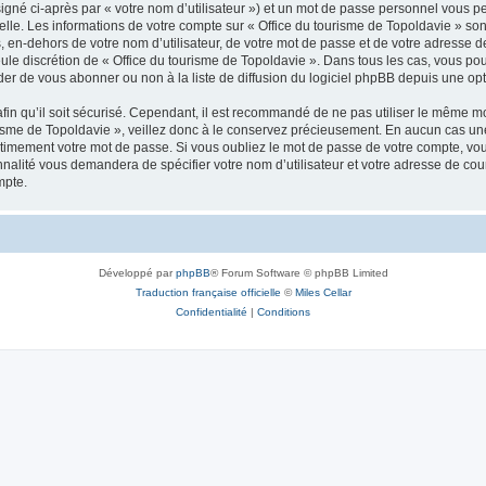
igné ci-après par « votre nom d’utilisateur ») et un mot de passe personnel vous p
elle. Les informations de votre compte sur « Office du tourisme de Topoldavie » so
, en-dehors de votre nom d’utilisateur, de votre mot de passe et de votre adresse d
a seule discrétion de « Office du tourisme de Topoldavie ». Dans tous les cas, vous 
r de vous abonner ou non à la liste de diffusion du logiciel phpBB depuis une opt
afin qu’il soit sécurisé. Cependant, il est recommandé de ne pas utiliser le même mot
isme de Topoldavie », veillez donc à le conservez précieusement. En aucun cas une 
timement votre mot de passe. Si vous oubliez le mot de passe de votre compte, vous
onnalité vous demandera de spécifier votre nom d’utilisateur et votre adresse de co
mpte.
Développé par
phpBB
® Forum Software © phpBB Limited
Traduction française officielle
©
Miles Cellar
Confidentialité
|
Conditions