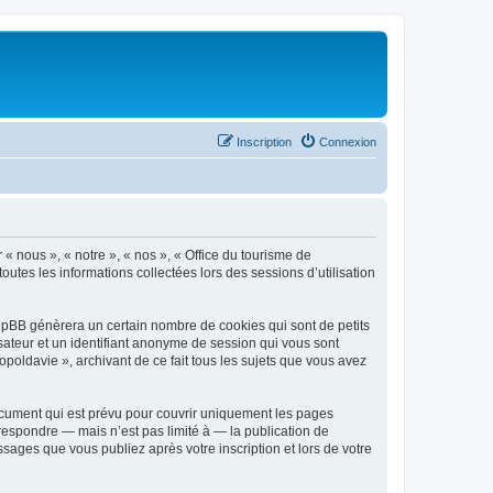
Inscription
Connexion
 « nous », « notre », « nos », « Office du tourisme de
outes les informations collectées lors des sessions d’utilisation
phpBB génèrera un certain nombre de cookies qui sont de petits
isateur et un identifiant anonyme de session qui vous sont
poldavie », archivant de ce fait tous les sujets que vous avez
ocument qui est prévu pour couvrir uniquement les pages
respondre — mais n’est pas limité à — la publication de
sages que vous publiez après votre inscription et lors de votre