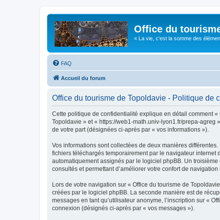
Office du tourism
« La vie, c'est la somme des éléments 
FAQ
Accueil du forum
Office du tourisme de Topoldavie - Politique de c
Cette politique de confidentialité explique en détail comment « 
Topoldavie » et « https://web1-math.univ-lyon1.fr/prepa-agreg »)
de votre part (désignées ci-après par « vos informations »).
Vos informations sont collectées de deux manières différentes.
fichiers téléchargés temporairement par le navigateur internet 
automatiquement assignés par le logiciel phpBB. Un troisième co
consultés et permettant d’améliorer votre confort de navigation e
Lors de votre navigation sur « Office du tourisme de Topoldav
créées par le logiciel phpBB. La seconde manière est de récup
messages en tant qu’utilisateur anonyme, l’inscription sur « Of
connexion (désignés ci-après par « vos messages »).