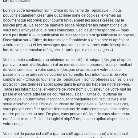
tant qu’utilisateur.
Lors de votre navigation sur « Office du tourisme de Topoldavie », nous
pouvons également créer une quatrième sorte de cookies, externes au
document qui est prévu pour couvrir uniquement les pages créées par le
logiciel phpBB. La seconde manière est de récupérer les informations que
vous nous envoyez et que nous collectons. Ceci peut correspondre — mais
n’est pas limité à — la publication de messages en tant qu’utilisateur anonyme,
l’inscription sur « Office du tourisme de Topoldavie » (désignée ci-après par
« votre compte ») et les messages que vous publiez après votre inscription et
lors de votre connexion (désignés ci-après par « vos messages »).
Votre compte contiendra au minimum un identifiant unique (désigné ci-après
par « votre nom d’utilisateur ») et un mot de passe personnel vous permettant
de vous connecter à votre compte (désigné ci-après par « votre mot de
passe ») et une adresse de courriel personnelle. Les informations de votre
compte sur « Office du tourisme de Topoldavie » sont protégées par les lois de
protection des données applicables dans le pays qui héberge notre serveur.
Toutes les informations, en-dehors de votre nom d’utilisateur, de votre mot de
passe et de votre adresse de courriel requis par « Office du tourisme de
Topoldavie » durant votre inscription, sont obligatoires ou facultatives, à la
seule discrétion de « Office du tourisme de Topoldavie ». Dans tous les cas,
vous pouvez contrôler quelles informations de votre compte vous souhaitez
rendre publiques ou non. De plus, vous pouvez décider de vous abonner ou
non à la liste de diffusion du logiciel phpBB depuis une option disponible sur
votre compte.
Votre mot de passe est chiffré (par un chiffrage à sens unique) afin qu’il soit