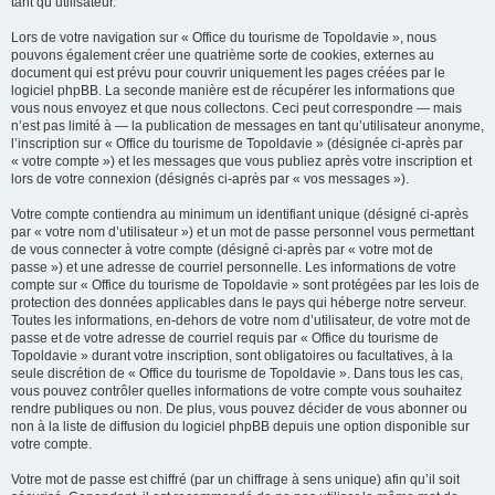
tant qu’utilisateur.
Lors de votre navigation sur « Office du tourisme de Topoldavie », nous
pouvons également créer une quatrième sorte de cookies, externes au
document qui est prévu pour couvrir uniquement les pages créées par le
logiciel phpBB. La seconde manière est de récupérer les informations que
vous nous envoyez et que nous collectons. Ceci peut correspondre — mais
n’est pas limité à — la publication de messages en tant qu’utilisateur anonyme,
l’inscription sur « Office du tourisme de Topoldavie » (désignée ci-après par
« votre compte ») et les messages que vous publiez après votre inscription et
lors de votre connexion (désignés ci-après par « vos messages »).
Votre compte contiendra au minimum un identifiant unique (désigné ci-après
par « votre nom d’utilisateur ») et un mot de passe personnel vous permettant
de vous connecter à votre compte (désigné ci-après par « votre mot de
passe ») et une adresse de courriel personnelle. Les informations de votre
compte sur « Office du tourisme de Topoldavie » sont protégées par les lois de
protection des données applicables dans le pays qui héberge notre serveur.
Toutes les informations, en-dehors de votre nom d’utilisateur, de votre mot de
passe et de votre adresse de courriel requis par « Office du tourisme de
Topoldavie » durant votre inscription, sont obligatoires ou facultatives, à la
seule discrétion de « Office du tourisme de Topoldavie ». Dans tous les cas,
vous pouvez contrôler quelles informations de votre compte vous souhaitez
rendre publiques ou non. De plus, vous pouvez décider de vous abonner ou
non à la liste de diffusion du logiciel phpBB depuis une option disponible sur
votre compte.
Votre mot de passe est chiffré (par un chiffrage à sens unique) afin qu’il soit