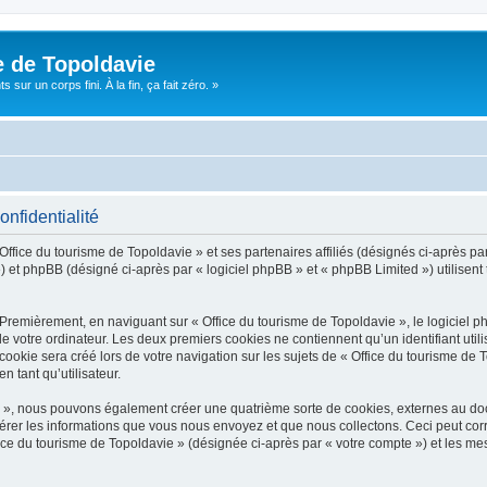
e de Topoldavie
sur un corps fini. À la fin, ça fait zéro. »
onfidentialité
Office du tourisme de Topoldavie » et ses partenaires affiliés (désignés ci-après par
 et phpBB (désigné ci-après par « logiciel phpBB » et « phpBB Limited ») utilisent t
 Premièrement, en naviguant sur « Office du tourisme de Topoldavie », le logiciel 
de votre ordinateur. Les deux premiers cookies ne contiennent qu’un identifiant util
okie sera créé lors de votre navigation sur les sujets de « Office du tourisme de To
n tant qu’utilisateur.
ie », nous pouvons également créer une quatrième sorte de cookies, externes au d
érer les informations que vous nous envoyez et que nous collectons. Ceci peut cor
fice du tourisme de Topoldavie » (désignée ci-après par « votre compte ») et les mes