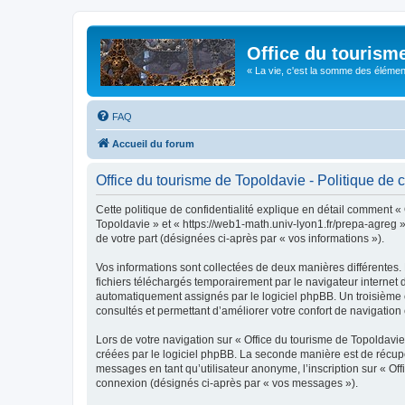
Office du tourism
« La vie, c'est la somme des éléments 
FAQ
Accueil du forum
Office du tourisme de Topoldavie - Politique de c
Cette politique de confidentialité explique en détail comment « 
Topoldavie » et « https://web1-math.univ-lyon1.fr/prepa-agreg »)
de votre part (désignées ci-après par « vos informations »).
Vos informations sont collectées de deux manières différentes.
fichiers téléchargés temporairement par le navigateur internet 
automatiquement assignés par le logiciel phpBB. Un troisième co
consultés et permettant d’améliorer votre confort de navigation e
Lors de votre navigation sur « Office du tourisme de Topoldav
créées par le logiciel phpBB. La seconde manière est de récup
messages en tant qu’utilisateur anonyme, l’inscription sur « Of
connexion (désignés ci-après par « vos messages »).