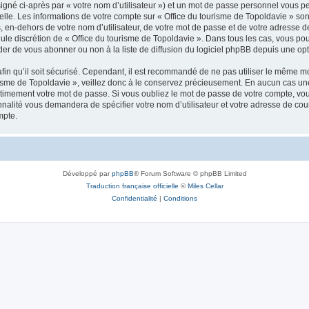
igné ci-après par « votre nom d’utilisateur ») et un mot de passe personnel vous p
elle. Les informations de votre compte sur « Office du tourisme de Topoldavie » so
, en-dehors de votre nom d’utilisateur, de votre mot de passe et de votre adresse d
a seule discrétion de « Office du tourisme de Topoldavie ». Dans tous les cas, vous 
r de vous abonner ou non à la liste de diffusion du logiciel phpBB depuis une opt
afin qu’il soit sécurisé. Cependant, il est recommandé de ne pas utiliser le même mot
isme de Topoldavie », veillez donc à le conservez précieusement. En aucun cas une 
timement votre mot de passe. Si vous oubliez le mot de passe de votre compte, vous
onnalité vous demandera de spécifier votre nom d’utilisateur et votre adresse de co
mpte.
Développé par
phpBB
® Forum Software © phpBB Limited
Traduction française officielle
©
Miles Cellar
Confidentialité
|
Conditions