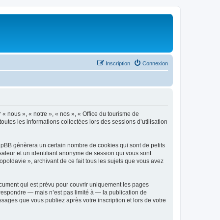
Inscription
Connexion
 « nous », « notre », « nos », « Office du tourisme de
outes les informations collectées lors des sessions d’utilisation
phpBB génèrera un certain nombre de cookies qui sont de petits
isateur et un identifiant anonyme de session qui vous sont
poldavie », archivant de ce fait tous les sujets que vous avez
ocument qui est prévu pour couvrir uniquement les pages
respondre — mais n’est pas limité à — la publication de
sages que vous publiez après votre inscription et lors de votre