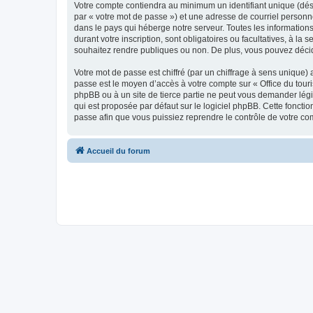
Votre compte contiendra au minimum un identifiant unique (dés
par « votre mot de passe ») et une adresse de courriel personn
dans le pays qui héberge notre serveur. Toutes les informations
durant votre inscription, sont obligatoires ou facultatives, à l
souhaitez rendre publiques ou non. De plus, vous pouvez décide
Votre mot de passe est chiffré (par un chiffrage à sens unique) 
passe est le moyen d’accès à votre compte sur « Office du tour
phpBB ou à un site de tierce partie ne peut vous demander légi
qui est proposée par défaut sur le logiciel phpBB. Cette foncti
passe afin que vous puissiez reprendre le contrôle de votre co
Accueil du forum