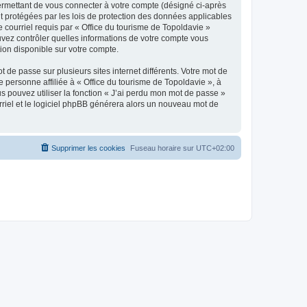
ermettant de vous connecter à votre compte (désigné ci-après
nt protégées par les lois de protection des données applicables
e courriel requis par « Office du tourisme de Topoldavie »
pouvez contrôler quelles informations de votre compte vous
ion disponible sur votre compte.
 de passe sur plusieurs sites internet différents. Votre mot de
personne affiliée à « Office du tourisme de Topoldavie », à
 pouvez utiliser la fonction « J’ai perdu mon mot de passe »
urriel et le logiciel phpBB générera alors un nouveau mot de
Supprimer les cookies
Fuseau horaire sur
UTC+02:00