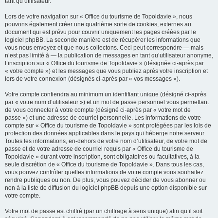
tant qu’utilisateur.
Lors de votre navigation sur « Office du tourisme de Topoldavie », nous
pouvons également créer une quatrième sorte de cookies, externes au
document qui est prévu pour couvrir uniquement les pages créées par le
logiciel phpBB. La seconde manière est de récupérer les informations que
vous nous envoyez et que nous collectons. Ceci peut correspondre — mais
n’est pas limité à — la publication de messages en tant qu’utilisateur anonyme,
l’inscription sur « Office du tourisme de Topoldavie » (désignée ci-après par
« votre compte ») et les messages que vous publiez après votre inscription et
lors de votre connexion (désignés ci-après par « vos messages »).
Votre compte contiendra au minimum un identifiant unique (désigné ci-après
par « votre nom d’utilisateur ») et un mot de passe personnel vous permettant
de vous connecter à votre compte (désigné ci-après par « votre mot de
passe ») et une adresse de courriel personnelle. Les informations de votre
compte sur « Office du tourisme de Topoldavie » sont protégées par les lois de
protection des données applicables dans le pays qui héberge notre serveur.
Toutes les informations, en-dehors de votre nom d’utilisateur, de votre mot de
passe et de votre adresse de courriel requis par « Office du tourisme de
Topoldavie » durant votre inscription, sont obligatoires ou facultatives, à la
seule discrétion de « Office du tourisme de Topoldavie ». Dans tous les cas,
vous pouvez contrôler quelles informations de votre compte vous souhaitez
rendre publiques ou non. De plus, vous pouvez décider de vous abonner ou
non à la liste de diffusion du logiciel phpBB depuis une option disponible sur
votre compte.
Votre mot de passe est chiffré (par un chiffrage à sens unique) afin qu’il soit