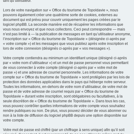
tant qu’utilisateur.
Lors de votre navigation sur « Office du tourisme de Topoldavie », nous
pouvons également créer une quatrième sorte de cookies, externes au
document qui est prévu pour couvrir uniquement les pages créées par le
logiciel phpBB. La seconde manière est de récupérer les informations que
vous nous envoyez et que nous collectons. Ceci peut correspondre — mais
n’est pas limité à — la publication de messages en tant qu’utilisateur anonyme,
l’inscription sur « Office du tourisme de Topoldavie » (désignée ci-après par
« votre compte ») et les messages que vous publiez après votre inscription et
lors de votre connexion (désignés ci-après par « vos messages »).
Votre compte contiendra au minimum un identifiant unique (désigné ci-après
par « votre nom d’utilisateur ») et un mot de passe personnel vous permettant
de vous connecter à votre compte (désigné ci-après par « votre mot de
passe ») et une adresse de courriel personnelle. Les informations de votre
compte sur « Office du tourisme de Topoldavie » sont protégées par les lois de
protection des données applicables dans le pays qui héberge notre serveur.
Toutes les informations, en-dehors de votre nom d’utilisateur, de votre mot de
passe et de votre adresse de courriel requis par « Office du tourisme de
Topoldavie » durant votre inscription, sont obligatoires ou facultatives, à la
seule discrétion de « Office du tourisme de Topoldavie ». Dans tous les cas,
vous pouvez contrôler quelles informations de votre compte vous souhaitez
rendre publiques ou non. De plus, vous pouvez décider de vous abonner ou
non à la liste de diffusion du logiciel phpBB depuis une option disponible sur
votre compte.
Votre mot de passe est chiffré (par un chiffrage à sens unique) afin qu’il soit