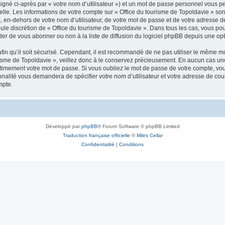
igné ci-après par « votre nom d’utilisateur ») et un mot de passe personnel vous p
elle. Les informations de votre compte sur « Office du tourisme de Topoldavie » so
, en-dehors de votre nom d’utilisateur, de votre mot de passe et de votre adresse d
a seule discrétion de « Office du tourisme de Topoldavie ». Dans tous les cas, vous 
r de vous abonner ou non à la liste de diffusion du logiciel phpBB depuis une opt
afin qu’il soit sécurisé. Cependant, il est recommandé de ne pas utiliser le même mot
isme de Topoldavie », veillez donc à le conservez précieusement. En aucun cas une 
timement votre mot de passe. Si vous oubliez le mot de passe de votre compte, vous
onnalité vous demandera de spécifier votre nom d’utilisateur et votre adresse de co
mpte.
Développé par
phpBB
® Forum Software © phpBB Limited
Traduction française officielle
©
Miles Cellar
Confidentialité
|
Conditions