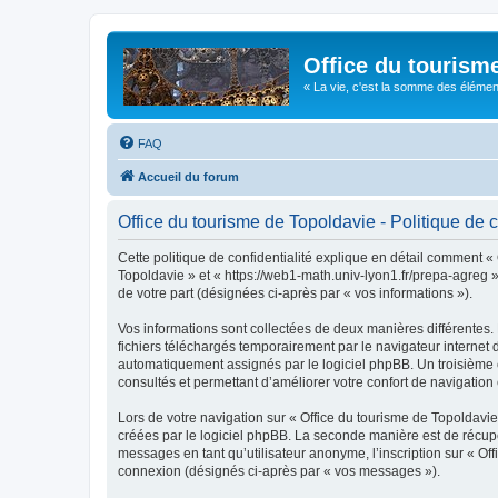
Office du tourism
« La vie, c'est la somme des éléments 
FAQ
Accueil du forum
Office du tourisme de Topoldavie - Politique de c
Cette politique de confidentialité explique en détail comment « 
Topoldavie » et « https://web1-math.univ-lyon1.fr/prepa-agreg »)
de votre part (désignées ci-après par « vos informations »).
Vos informations sont collectées de deux manières différentes.
fichiers téléchargés temporairement par le navigateur internet 
automatiquement assignés par le logiciel phpBB. Un troisième co
consultés et permettant d’améliorer votre confort de navigation e
Lors de votre navigation sur « Office du tourisme de Topoldav
créées par le logiciel phpBB. La seconde manière est de récup
messages en tant qu’utilisateur anonyme, l’inscription sur « Of
connexion (désignés ci-après par « vos messages »).