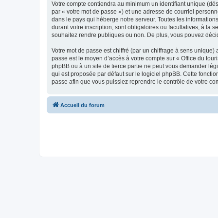
Votre compte contiendra au minimum un identifiant unique (dés
par « votre mot de passe ») et une adresse de courriel personn
dans le pays qui héberge notre serveur. Toutes les informations
durant votre inscription, sont obligatoires ou facultatives, à l
souhaitez rendre publiques ou non. De plus, vous pouvez décide
Votre mot de passe est chiffré (par un chiffrage à sens unique) 
passe est le moyen d’accès à votre compte sur « Office du tour
phpBB ou à un site de tierce partie ne peut vous demander légi
qui est proposée par défaut sur le logiciel phpBB. Cette foncti
passe afin que vous puissiez reprendre le contrôle de votre co
Accueil du forum