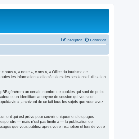
Inscription
Connexion
 « nous », « notre », « nos », « Office du tourisme de
outes les informations collectées lors des sessions d’utilisation
phpBB génèrera un certain nombre de cookies qui sont de petits
isateur et un identifiant anonyme de session qui vous sont
poldavie », archivant de ce fait tous les sujets que vous avez
ocument qui est prévu pour couvrir uniquement les pages
respondre — mais n’est pas limité à — la publication de
sages que vous publiez après votre inscription et lors de votre