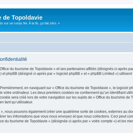
e de Topoldavie
sur un corps fini. À la fin, ça fait zéro. »
onfidentialité
Office du tourisme de Topoldavie » et ses partenaires affiliés (désignés ci-après par
 et phpBB (désigné ci-après par « logiciel phpBB » et « phpBB Limited ») utilisent t
 Premièrement, en naviguant sur « Office du tourisme de Topoldavie », le logiciel 
de votre ordinateur. Les deux premiers cookies ne contiennent qu’un identifiant util
okie sera créé lors de votre navigation sur les sujets de « Office du tourisme de To
n tant qu’utilisateur.
ie », nous pouvons également créer une quatrième sorte de cookies, externes au d
érer les informations que vous nous envoyez et que nous collectons. Ceci peut cor
fice du tourisme de Topoldavie » (désignée ci-après par « votre compte ») et les mes