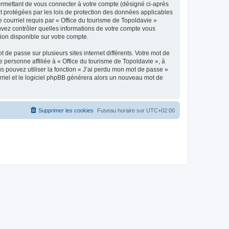
ermettant de vous connecter à votre compte (désigné ci-après
nt protégées par les lois de protection des données applicables
e courriel requis par « Office du tourisme de Topoldavie »
pouvez contrôler quelles informations de votre compte vous
ion disponible sur votre compte.
 de passe sur plusieurs sites internet différents. Votre mot de
personne affiliée à « Office du tourisme de Topoldavie », à
 pouvez utiliser la fonction « J’ai perdu mon mot de passe »
urriel et le logiciel phpBB générera alors un nouveau mot de
Supprimer les cookies
Fuseau horaire sur
UTC+02:00