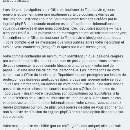
tant qu’utilisateur.
Lors de votre navigation sur « Office du tourisme de Topoldavie », nous
pouvons également créer une quatrième sorte de cookies, externes au
document qui est prévu pour couvrir uniquement les pages créées par le
logiciel phpBB. La seconde manière est de récupérer les informations que
vous nous envoyez et que nous collectons. Ceci peut correspondre — mais
n’est pas limité à — la publication de messages en tant qu’utilisateur anonyme,
l’inscription sur « Office du tourisme de Topoldavie » (désignée ci-après par
« votre compte ») et les messages que vous publiez après votre inscription et
lors de votre connexion (désignés ci-après par « vos messages »).
Votre compte contiendra au minimum un identifiant unique (désigné ci-après
par « votre nom d’utilisateur ») et un mot de passe personnel vous permettant
de vous connecter à votre compte (désigné ci-après par « votre mot de
passe ») et une adresse de courriel personnelle. Les informations de votre
compte sur « Office du tourisme de Topoldavie » sont protégées par les lois de
protection des données applicables dans le pays qui héberge notre serveur.
Toutes les informations, en-dehors de votre nom d’utilisateur, de votre mot de
passe et de votre adresse de courriel requis par « Office du tourisme de
Topoldavie » durant votre inscription, sont obligatoires ou facultatives, à la
seule discrétion de « Office du tourisme de Topoldavie ». Dans tous les cas,
vous pouvez contrôler quelles informations de votre compte vous souhaitez
rendre publiques ou non. De plus, vous pouvez décider de vous abonner ou
non à la liste de diffusion du logiciel phpBB depuis une option disponible sur
votre compte.
Votre mot de passe est chiffré (par un chiffrage à sens unique) afin qu’il soit