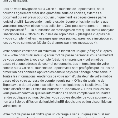
tant qu’utilisateur.
Lors de votre navigation sur « Office du tourisme de Topoldavie », nous
pouvons également créer une quatrième sorte de cookies, externes au
document qui est prévu pour couvrir uniquement les pages créées par le
logiciel phpBB. La seconde manière est de récupérer les informations que
vous nous envoyez et que nous collectons. Ceci peut correspondre — mais
n’est pas limité à — la publication de messages en tant qu’utilisateur anonyme,
l’inscription sur « Office du tourisme de Topoldavie » (désignée ci-après par
« votre compte ») et les messages que vous publiez après votre inscription et
lors de votre connexion (désignés ci-après par « vos messages »).
Votre compte contiendra au minimum un identifiant unique (désigné ci-après
par « votre nom d’utilisateur ») et un mot de passe personnel vous permettant
de vous connecter à votre compte (désigné ci-après par « votre mot de
passe ») et une adresse de courriel personnelle. Les informations de votre
compte sur « Office du tourisme de Topoldavie » sont protégées par les lois de
protection des données applicables dans le pays qui héberge notre serveur.
Toutes les informations, en-dehors de votre nom d’utilisateur, de votre mot de
passe et de votre adresse de courriel requis par « Office du tourisme de
Topoldavie » durant votre inscription, sont obligatoires ou facultatives, à la
seule discrétion de « Office du tourisme de Topoldavie ». Dans tous les cas,
vous pouvez contrôler quelles informations de votre compte vous souhaitez
rendre publiques ou non. De plus, vous pouvez décider de vous abonner ou
non à la liste de diffusion du logiciel phpBB depuis une option disponible sur
votre compte.
Votre mot de passe est chiffré (par un chiffrage à sens unique) afin qu’il soit