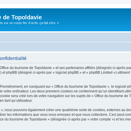
e de Topoldavie
sur un corps fini. À la fin, ça fait zéro. »
onfidentialité
Office du tourisme de Topoldavie » et ses partenaires affiliés (désignés ci-après par
 et phpBB (désigné ci-après par « logiciel phpBB » et « phpBB Limited ») utilisent t
 Premièrement, en naviguant sur « Office du tourisme de Topoldavie », le logiciel 
de votre ordinateur. Les deux premiers cookies ne contiennent qu’un identifiant util
okie sera créé lors de votre navigation sur les sujets de « Office du tourisme de To
n tant qu’utilisateur.
ie », nous pouvons également créer une quatrième sorte de cookies, externes au d
érer les informations que vous nous envoyez et que nous collectons. Ceci peut cor
fice du tourisme de Topoldavie » (désignée ci-après par « votre compte ») et les mes