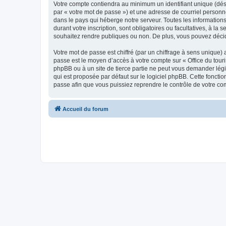
Votre compte contiendra au minimum un identifiant unique (dés
par « votre mot de passe ») et une adresse de courriel personn
dans le pays qui héberge notre serveur. Toutes les informations
durant votre inscription, sont obligatoires ou facultatives, à l
souhaitez rendre publiques ou non. De plus, vous pouvez décide
Votre mot de passe est chiffré (par un chiffrage à sens unique) 
passe est le moyen d’accès à votre compte sur « Office du tour
phpBB ou à un site de tierce partie ne peut vous demander légi
qui est proposée par défaut sur le logiciel phpBB. Cette foncti
passe afin que vous puissiez reprendre le contrôle de votre co
Accueil du forum