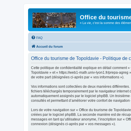
Office du tourism
« La vie, c'est la somme des éléments 
FAQ
Accueil du forum
Office du tourisme de Topoldavie - Politique de c
Cette politique de confidentialité explique en détail comment « 
Topoldavie » et « https://web1-math.univ-lyon1.fr/prepa-agreg »)
de votre part (désignées ci-après par « vos informations »).
Vos informations sont collectées de deux manières différentes.
fichiers téléchargés temporairement par le navigateur internet 
automatiquement assignés par le logiciel phpBB. Un troisième co
consultés et permettant d’améliorer votre confort de navigation e
Lors de votre navigation sur « Office du tourisme de Topoldav
créées par le logiciel phpBB. La seconde manière est de récup
messages en tant qu’utilisateur anonyme, l’inscription sur « Of
connexion (désignés ci-après par « vos messages »).