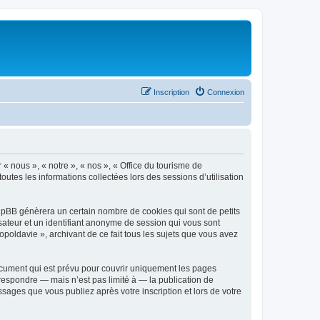
Inscription
Connexion
 « nous », « notre », « nos », « Office du tourisme de
outes les informations collectées lors des sessions d’utilisation
phpBB génèrera un certain nombre de cookies qui sont de petits
isateur et un identifiant anonyme de session qui vous sont
poldavie », archivant de ce fait tous les sujets que vous avez
ocument qui est prévu pour couvrir uniquement les pages
respondre — mais n’est pas limité à — la publication de
sages que vous publiez après votre inscription et lors de votre