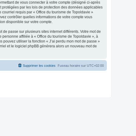
ermettant de vous connecter à votre compte (désigné ci-après
nt protégées par les lois de protection des données applicables
e courriel requis par « Office du tourisme de Topoldavie »
pouvez contrôler quelles informations de votre compte vous
ion disponible sur votre compte.
 de passe sur plusieurs sites internet différents. Votre mot de
personne affiliée à « Office du tourisme de Topoldavie », à
 pouvez utiliser la fonction « J’ai perdu mon mot de passe »
urriel et le logiciel phpBB générera alors un nouveau mot de
Supprimer les cookies
Fuseau horaire sur
UTC+02:00