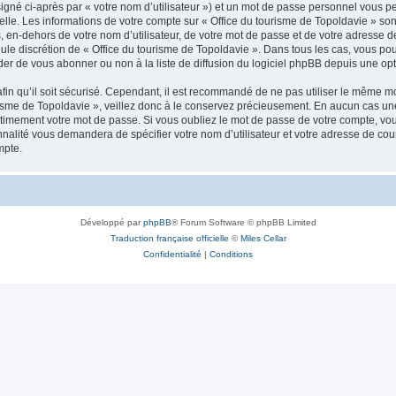
igné ci-après par « votre nom d’utilisateur ») et un mot de passe personnel vous p
elle. Les informations de votre compte sur « Office du tourisme de Topoldavie » so
, en-dehors de votre nom d’utilisateur, de votre mot de passe et de votre adresse d
a seule discrétion de « Office du tourisme de Topoldavie ». Dans tous les cas, vous 
r de vous abonner ou non à la liste de diffusion du logiciel phpBB depuis une opt
afin qu’il soit sécurisé. Cependant, il est recommandé de ne pas utiliser le même mot
isme de Topoldavie », veillez donc à le conservez précieusement. En aucun cas une 
timement votre mot de passe. Si vous oubliez le mot de passe de votre compte, vous
onnalité vous demandera de spécifier votre nom d’utilisateur et votre adresse de co
mpte.
Développé par
phpBB
® Forum Software © phpBB Limited
Traduction française officielle
©
Miles Cellar
Confidentialité
|
Conditions