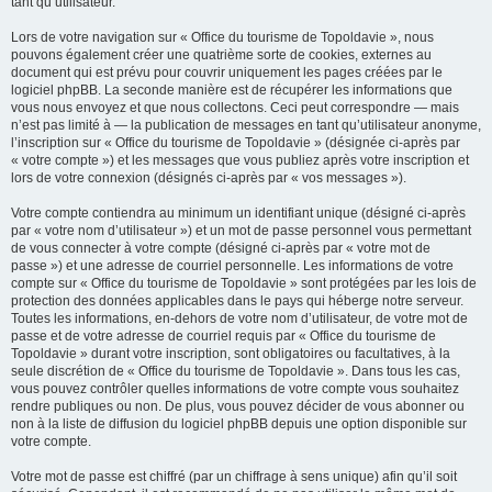
tant qu’utilisateur.
Lors de votre navigation sur « Office du tourisme de Topoldavie », nous
pouvons également créer une quatrième sorte de cookies, externes au
document qui est prévu pour couvrir uniquement les pages créées par le
logiciel phpBB. La seconde manière est de récupérer les informations que
vous nous envoyez et que nous collectons. Ceci peut correspondre — mais
n’est pas limité à — la publication de messages en tant qu’utilisateur anonyme,
l’inscription sur « Office du tourisme de Topoldavie » (désignée ci-après par
« votre compte ») et les messages que vous publiez après votre inscription et
lors de votre connexion (désignés ci-après par « vos messages »).
Votre compte contiendra au minimum un identifiant unique (désigné ci-après
par « votre nom d’utilisateur ») et un mot de passe personnel vous permettant
de vous connecter à votre compte (désigné ci-après par « votre mot de
passe ») et une adresse de courriel personnelle. Les informations de votre
compte sur « Office du tourisme de Topoldavie » sont protégées par les lois de
protection des données applicables dans le pays qui héberge notre serveur.
Toutes les informations, en-dehors de votre nom d’utilisateur, de votre mot de
passe et de votre adresse de courriel requis par « Office du tourisme de
Topoldavie » durant votre inscription, sont obligatoires ou facultatives, à la
seule discrétion de « Office du tourisme de Topoldavie ». Dans tous les cas,
vous pouvez contrôler quelles informations de votre compte vous souhaitez
rendre publiques ou non. De plus, vous pouvez décider de vous abonner ou
non à la liste de diffusion du logiciel phpBB depuis une option disponible sur
votre compte.
Votre mot de passe est chiffré (par un chiffrage à sens unique) afin qu’il soit