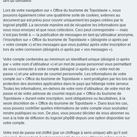
tant qu’utilisateur.
Lors de votre navigation sur « Office du tourisme de Topoldavie », nous
pouvons également créer une quatrième sorte de cookies, externes au
document qui est prévu pour couvrir uniquement les pages créées par le
logiciel phpBB. La seconde manière est de récupérer les informations que
vous nous envoyez et que nous collectons. Ceci peut correspondre — mais
n’est pas limité à — la publication de messages en tant qu’utilisateur anonyme,
l’inscription sur « Office du tourisme de Topoldavie » (désignée ci-après par
« votre compte ») et les messages que vous publiez après votre inscription et
lors de votre connexion (désignés ci-après par « vos messages »).
Votre compte contiendra au minimum un identifiant unique (désigné ci-après
par « votre nom d’utilisateur ») et un mot de passe personnel vous permettant
de vous connecter à votre compte (désigné ci-après par « votre mot de
passe ») et une adresse de courriel personnelle. Les informations de votre
compte sur « Office du tourisme de Topoldavie » sont protégées par les lois de
protection des données applicables dans le pays qui héberge notre serveur.
Toutes les informations, en-dehors de votre nom d’utilisateur, de votre mot de
passe et de votre adresse de courriel requis par « Office du tourisme de
Topoldavie » durant votre inscription, sont obligatoires ou facultatives, à la
seule discrétion de « Office du tourisme de Topoldavie ». Dans tous les cas,
vous pouvez contrôler quelles informations de votre compte vous souhaitez
rendre publiques ou non. De plus, vous pouvez décider de vous abonner ou
non à la liste de diffusion du logiciel phpBB depuis une option disponible sur
votre compte.
Votre mot de passe est chiffré (par un chiffrage à sens unique) afin qu’il soit