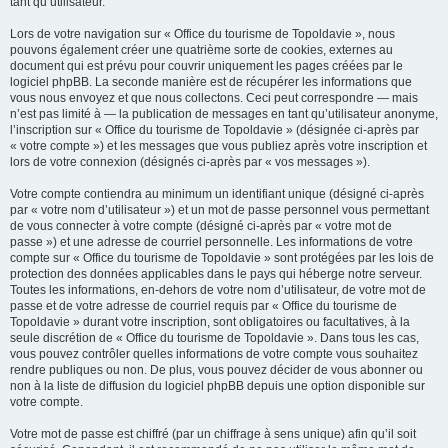
tant qu’utilisateur.
Lors de votre navigation sur « Office du tourisme de Topoldavie », nous
pouvons également créer une quatrième sorte de cookies, externes au
document qui est prévu pour couvrir uniquement les pages créées par le
logiciel phpBB. La seconde manière est de récupérer les informations que
vous nous envoyez et que nous collectons. Ceci peut correspondre — mais
n’est pas limité à — la publication de messages en tant qu’utilisateur anonyme,
l’inscription sur « Office du tourisme de Topoldavie » (désignée ci-après par
« votre compte ») et les messages que vous publiez après votre inscription et
lors de votre connexion (désignés ci-après par « vos messages »).
Votre compte contiendra au minimum un identifiant unique (désigné ci-après
par « votre nom d’utilisateur ») et un mot de passe personnel vous permettant
de vous connecter à votre compte (désigné ci-après par « votre mot de
passe ») et une adresse de courriel personnelle. Les informations de votre
compte sur « Office du tourisme de Topoldavie » sont protégées par les lois de
protection des données applicables dans le pays qui héberge notre serveur.
Toutes les informations, en-dehors de votre nom d’utilisateur, de votre mot de
passe et de votre adresse de courriel requis par « Office du tourisme de
Topoldavie » durant votre inscription, sont obligatoires ou facultatives, à la
seule discrétion de « Office du tourisme de Topoldavie ». Dans tous les cas,
vous pouvez contrôler quelles informations de votre compte vous souhaitez
rendre publiques ou non. De plus, vous pouvez décider de vous abonner ou
non à la liste de diffusion du logiciel phpBB depuis une option disponible sur
votre compte.
Votre mot de passe est chiffré (par un chiffrage à sens unique) afin qu’il soit