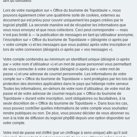
tant qu’utilisateur.
Lors de votre navigation sur « Office du tourisme de Topoldavie », nous
pouvons également créer une quatrième sorte de cookies, externes au
document qui est prévu pour couvrir uniquement les pages créées par le
logiciel phpBB. La seconde manière est de récupérer les informations que
vous nous envoyez et que nous collectons. Ceci peut correspondre — mais
n’est pas limité à — la publication de messages en tant qu’utilisateur anonyme,
l’inscription sur « Office du tourisme de Topoldavie » (désignée ci-après par
« votre compte ») et les messages que vous publiez après votre inscription et
lors de votre connexion (désignés ci-après par « vos messages »).
Votre compte contiendra au minimum un identifiant unique (désigné ci-après
par « votre nom d’utilisateur ») et un mot de passe personnel vous permettant
de vous connecter à votre compte (désigné ci-après par « votre mot de
passe ») et une adresse de courriel personnelle. Les informations de votre
compte sur « Office du tourisme de Topoldavie » sont protégées par les lois de
protection des données applicables dans le pays qui héberge notre serveur.
Toutes les informations, en-dehors de votre nom d’utilisateur, de votre mot de
passe et de votre adresse de courriel requis par « Office du tourisme de
Topoldavie » durant votre inscription, sont obligatoires ou facultatives, à la
seule discrétion de « Office du tourisme de Topoldavie ». Dans tous les cas,
vous pouvez contrôler quelles informations de votre compte vous souhaitez
rendre publiques ou non. De plus, vous pouvez décider de vous abonner ou
non à la liste de diffusion du logiciel phpBB depuis une option disponible sur
votre compte.
Votre mot de passe est chiffré (par un chiffrage à sens unique) afin qu’il soit