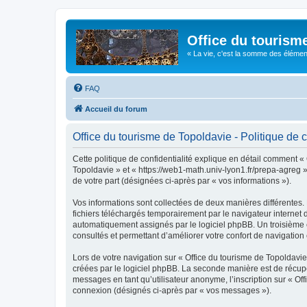
Office du tourism
« La vie, c'est la somme des éléments 
FAQ
Accueil du forum
Office du tourisme de Topoldavie - Politique de c
Cette politique de confidentialité explique en détail comment « 
Topoldavie » et « https://web1-math.univ-lyon1.fr/prepa-agreg »)
de votre part (désignées ci-après par « vos informations »).
Vos informations sont collectées de deux manières différentes.
fichiers téléchargés temporairement par le navigateur internet 
automatiquement assignés par le logiciel phpBB. Un troisième co
consultés et permettant d’améliorer votre confort de navigation e
Lors de votre navigation sur « Office du tourisme de Topoldav
créées par le logiciel phpBB. La seconde manière est de récup
messages en tant qu’utilisateur anonyme, l’inscription sur « Of
connexion (désignés ci-après par « vos messages »).