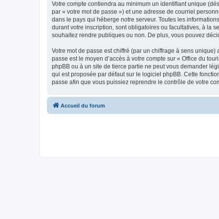
Votre compte contiendra au minimum un identifiant unique (dés
par « votre mot de passe ») et une adresse de courriel personn
dans le pays qui héberge notre serveur. Toutes les informations
durant votre inscription, sont obligatoires ou facultatives, à l
souhaitez rendre publiques ou non. De plus, vous pouvez décide
Votre mot de passe est chiffré (par un chiffrage à sens unique) 
passe est le moyen d’accès à votre compte sur « Office du tour
phpBB ou à un site de tierce partie ne peut vous demander légi
qui est proposée par défaut sur le logiciel phpBB. Cette foncti
passe afin que vous puissiez reprendre le contrôle de votre co
Accueil du forum