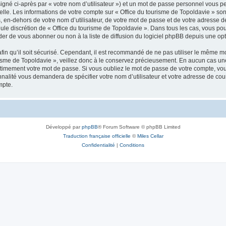
igné ci-après par « votre nom d’utilisateur ») et un mot de passe personnel vous p
elle. Les informations de votre compte sur « Office du tourisme de Topoldavie » so
, en-dehors de votre nom d’utilisateur, de votre mot de passe et de votre adresse d
a seule discrétion de « Office du tourisme de Topoldavie ». Dans tous les cas, vous 
r de vous abonner ou non à la liste de diffusion du logiciel phpBB depuis une opt
afin qu’il soit sécurisé. Cependant, il est recommandé de ne pas utiliser le même mot
isme de Topoldavie », veillez donc à le conservez précieusement. En aucun cas une 
timement votre mot de passe. Si vous oubliez le mot de passe de votre compte, vous
onnalité vous demandera de spécifier votre nom d’utilisateur et votre adresse de co
mpte.
Développé par
phpBB
® Forum Software © phpBB Limited
Traduction française officielle
©
Miles Cellar
Confidentialité
|
Conditions