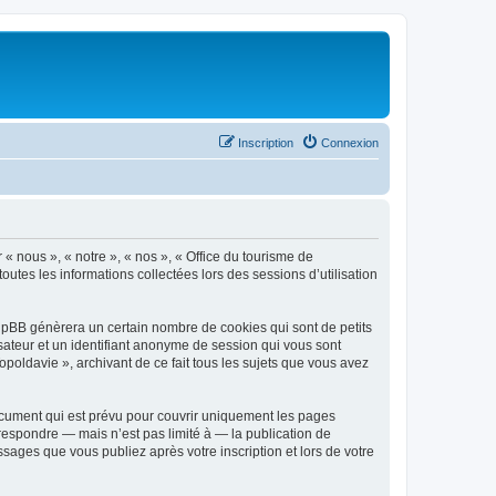
Inscription
Connexion
 « nous », « notre », « nos », « Office du tourisme de
outes les informations collectées lors des sessions d’utilisation
phpBB génèrera un certain nombre de cookies qui sont de petits
isateur et un identifiant anonyme de session qui vous sont
poldavie », archivant de ce fait tous les sujets que vous avez
ocument qui est prévu pour couvrir uniquement les pages
respondre — mais n’est pas limité à — la publication de
sages que vous publiez après votre inscription et lors de votre