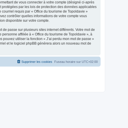
ermettant de vous connecter à votre compte (désigné ci-après
nt protégées par les lois de protection des données applicables
e courriel requis par « Office du tourisme de Topoldavie »
pouvez contrôler quelles informations de votre compte vous
ion disponible sur votre compte.
 de passe sur plusieurs sites internet différents. Votre mot de
personne affiliée à « Office du tourisme de Topoldavie », à
 pouvez utiliser la fonction « J’ai perdu mon mot de passe »
urriel et le logiciel phpBB générera alors un nouveau mot de
Supprimer les cookies
Fuseau horaire sur
UTC+02:00