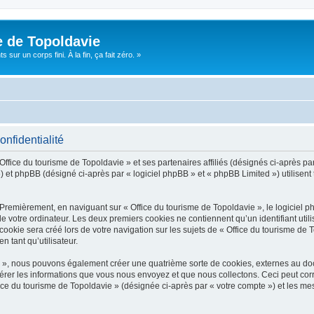
e de Topoldavie
sur un corps fini. À la fin, ça fait zéro. »
onfidentialité
Office du tourisme de Topoldavie » et ses partenaires affiliés (désignés ci-après par
 et phpBB (désigné ci-après par « logiciel phpBB » et « phpBB Limited ») utilisent t
 Premièrement, en naviguant sur « Office du tourisme de Topoldavie », le logiciel 
de votre ordinateur. Les deux premiers cookies ne contiennent qu’un identifiant util
okie sera créé lors de votre navigation sur les sujets de « Office du tourisme de To
n tant qu’utilisateur.
ie », nous pouvons également créer une quatrième sorte de cookies, externes au d
érer les informations que vous nous envoyez et que nous collectons. Ceci peut cor
fice du tourisme de Topoldavie » (désignée ci-après par « votre compte ») et les mes