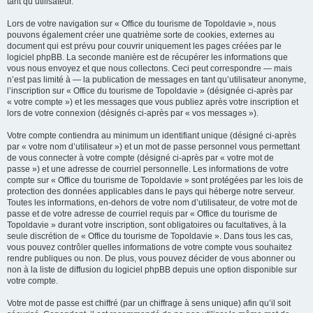
tant qu’utilisateur.
Lors de votre navigation sur « Office du tourisme de Topoldavie », nous
pouvons également créer une quatrième sorte de cookies, externes au
document qui est prévu pour couvrir uniquement les pages créées par le
logiciel phpBB. La seconde manière est de récupérer les informations que
vous nous envoyez et que nous collectons. Ceci peut correspondre — mais
n’est pas limité à — la publication de messages en tant qu’utilisateur anonyme,
l’inscription sur « Office du tourisme de Topoldavie » (désignée ci-après par
« votre compte ») et les messages que vous publiez après votre inscription et
lors de votre connexion (désignés ci-après par « vos messages »).
Votre compte contiendra au minimum un identifiant unique (désigné ci-après
par « votre nom d’utilisateur ») et un mot de passe personnel vous permettant
de vous connecter à votre compte (désigné ci-après par « votre mot de
passe ») et une adresse de courriel personnelle. Les informations de votre
compte sur « Office du tourisme de Topoldavie » sont protégées par les lois de
protection des données applicables dans le pays qui héberge notre serveur.
Toutes les informations, en-dehors de votre nom d’utilisateur, de votre mot de
passe et de votre adresse de courriel requis par « Office du tourisme de
Topoldavie » durant votre inscription, sont obligatoires ou facultatives, à la
seule discrétion de « Office du tourisme de Topoldavie ». Dans tous les cas,
vous pouvez contrôler quelles informations de votre compte vous souhaitez
rendre publiques ou non. De plus, vous pouvez décider de vous abonner ou
non à la liste de diffusion du logiciel phpBB depuis une option disponible sur
votre compte.
Votre mot de passe est chiffré (par un chiffrage à sens unique) afin qu’il soit