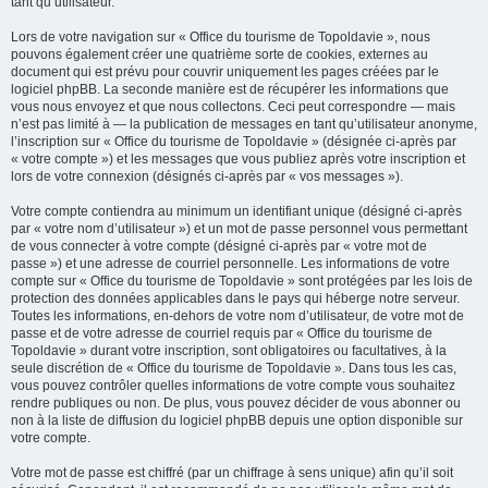
tant qu’utilisateur.
Lors de votre navigation sur « Office du tourisme de Topoldavie », nous
pouvons également créer une quatrième sorte de cookies, externes au
document qui est prévu pour couvrir uniquement les pages créées par le
logiciel phpBB. La seconde manière est de récupérer les informations que
vous nous envoyez et que nous collectons. Ceci peut correspondre — mais
n’est pas limité à — la publication de messages en tant qu’utilisateur anonyme,
l’inscription sur « Office du tourisme de Topoldavie » (désignée ci-après par
« votre compte ») et les messages que vous publiez après votre inscription et
lors de votre connexion (désignés ci-après par « vos messages »).
Votre compte contiendra au minimum un identifiant unique (désigné ci-après
par « votre nom d’utilisateur ») et un mot de passe personnel vous permettant
de vous connecter à votre compte (désigné ci-après par « votre mot de
passe ») et une adresse de courriel personnelle. Les informations de votre
compte sur « Office du tourisme de Topoldavie » sont protégées par les lois de
protection des données applicables dans le pays qui héberge notre serveur.
Toutes les informations, en-dehors de votre nom d’utilisateur, de votre mot de
passe et de votre adresse de courriel requis par « Office du tourisme de
Topoldavie » durant votre inscription, sont obligatoires ou facultatives, à la
seule discrétion de « Office du tourisme de Topoldavie ». Dans tous les cas,
vous pouvez contrôler quelles informations de votre compte vous souhaitez
rendre publiques ou non. De plus, vous pouvez décider de vous abonner ou
non à la liste de diffusion du logiciel phpBB depuis une option disponible sur
votre compte.
Votre mot de passe est chiffré (par un chiffrage à sens unique) afin qu’il soit