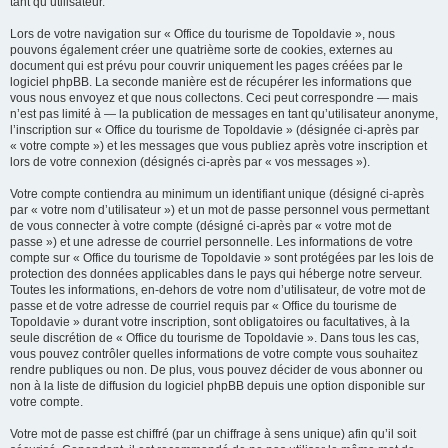
tant qu’utilisateur.
Lors de votre navigation sur « Office du tourisme de Topoldavie », nous
pouvons également créer une quatrième sorte de cookies, externes au
document qui est prévu pour couvrir uniquement les pages créées par le
logiciel phpBB. La seconde manière est de récupérer les informations que
vous nous envoyez et que nous collectons. Ceci peut correspondre — mais
n’est pas limité à — la publication de messages en tant qu’utilisateur anonyme,
l’inscription sur « Office du tourisme de Topoldavie » (désignée ci-après par
« votre compte ») et les messages que vous publiez après votre inscription et
lors de votre connexion (désignés ci-après par « vos messages »).
Votre compte contiendra au minimum un identifiant unique (désigné ci-après
par « votre nom d’utilisateur ») et un mot de passe personnel vous permettant
de vous connecter à votre compte (désigné ci-après par « votre mot de
passe ») et une adresse de courriel personnelle. Les informations de votre
compte sur « Office du tourisme de Topoldavie » sont protégées par les lois de
protection des données applicables dans le pays qui héberge notre serveur.
Toutes les informations, en-dehors de votre nom d’utilisateur, de votre mot de
passe et de votre adresse de courriel requis par « Office du tourisme de
Topoldavie » durant votre inscription, sont obligatoires ou facultatives, à la
seule discrétion de « Office du tourisme de Topoldavie ». Dans tous les cas,
vous pouvez contrôler quelles informations de votre compte vous souhaitez
rendre publiques ou non. De plus, vous pouvez décider de vous abonner ou
non à la liste de diffusion du logiciel phpBB depuis une option disponible sur
votre compte.
Votre mot de passe est chiffré (par un chiffrage à sens unique) afin qu’il soit