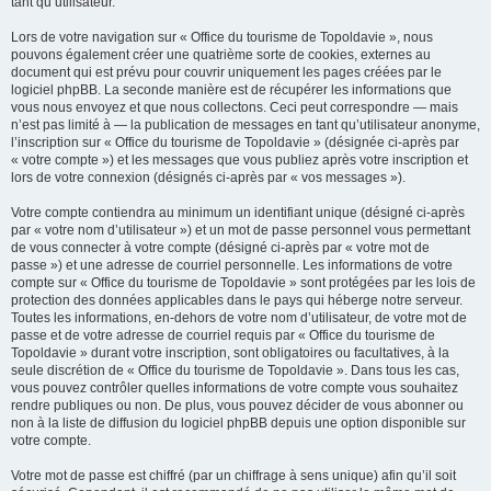
tant qu’utilisateur.
Lors de votre navigation sur « Office du tourisme de Topoldavie », nous
pouvons également créer une quatrième sorte de cookies, externes au
document qui est prévu pour couvrir uniquement les pages créées par le
logiciel phpBB. La seconde manière est de récupérer les informations que
vous nous envoyez et que nous collectons. Ceci peut correspondre — mais
n’est pas limité à — la publication de messages en tant qu’utilisateur anonyme,
l’inscription sur « Office du tourisme de Topoldavie » (désignée ci-après par
« votre compte ») et les messages que vous publiez après votre inscription et
lors de votre connexion (désignés ci-après par « vos messages »).
Votre compte contiendra au minimum un identifiant unique (désigné ci-après
par « votre nom d’utilisateur ») et un mot de passe personnel vous permettant
de vous connecter à votre compte (désigné ci-après par « votre mot de
passe ») et une adresse de courriel personnelle. Les informations de votre
compte sur « Office du tourisme de Topoldavie » sont protégées par les lois de
protection des données applicables dans le pays qui héberge notre serveur.
Toutes les informations, en-dehors de votre nom d’utilisateur, de votre mot de
passe et de votre adresse de courriel requis par « Office du tourisme de
Topoldavie » durant votre inscription, sont obligatoires ou facultatives, à la
seule discrétion de « Office du tourisme de Topoldavie ». Dans tous les cas,
vous pouvez contrôler quelles informations de votre compte vous souhaitez
rendre publiques ou non. De plus, vous pouvez décider de vous abonner ou
non à la liste de diffusion du logiciel phpBB depuis une option disponible sur
votre compte.
Votre mot de passe est chiffré (par un chiffrage à sens unique) afin qu’il soit