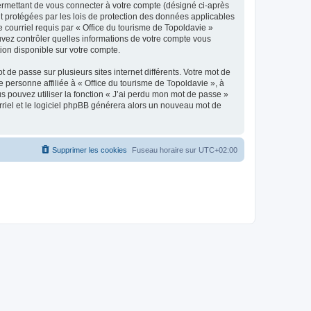
ermettant de vous connecter à votre compte (désigné ci-après
nt protégées par les lois de protection des données applicables
e courriel requis par « Office du tourisme de Topoldavie »
pouvez contrôler quelles informations de votre compte vous
ion disponible sur votre compte.
 de passe sur plusieurs sites internet différents. Votre mot de
personne affiliée à « Office du tourisme de Topoldavie », à
 pouvez utiliser la fonction « J’ai perdu mon mot de passe »
urriel et le logiciel phpBB générera alors un nouveau mot de
Supprimer les cookies
Fuseau horaire sur
UTC+02:00