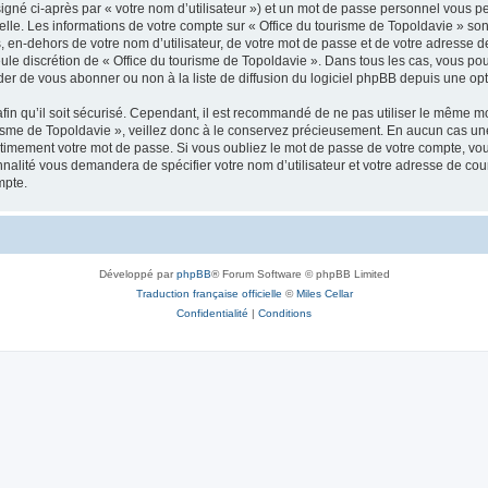
igné ci-après par « votre nom d’utilisateur ») et un mot de passe personnel vous p
elle. Les informations de votre compte sur « Office du tourisme de Topoldavie » so
, en-dehors de votre nom d’utilisateur, de votre mot de passe et de votre adresse d
a seule discrétion de « Office du tourisme de Topoldavie ». Dans tous les cas, vous 
r de vous abonner ou non à la liste de diffusion du logiciel phpBB depuis une opt
afin qu’il soit sécurisé. Cependant, il est recommandé de ne pas utiliser le même mot
isme de Topoldavie », veillez donc à le conservez précieusement. En aucun cas une 
timement votre mot de passe. Si vous oubliez le mot de passe de votre compte, vous
onnalité vous demandera de spécifier votre nom d’utilisateur et votre adresse de co
mpte.
Développé par
phpBB
® Forum Software © phpBB Limited
Traduction française officielle
©
Miles Cellar
Confidentialité
|
Conditions