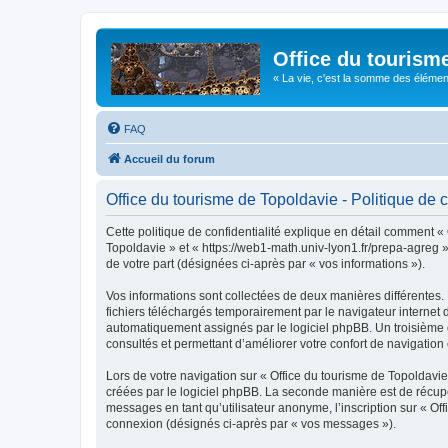
Office du tourism
« La vie, c'est la somme des éléments 
FAQ
Accueil du forum
Office du tourisme de Topoldavie - Politique de c
Cette politique de confidentialité explique en détail comment « 
Topoldavie » et « https://web1-math.univ-lyon1.fr/prepa-agreg »)
de votre part (désignées ci-après par « vos informations »).
Vos informations sont collectées de deux manières différentes.
fichiers téléchargés temporairement par le navigateur internet 
automatiquement assignés par le logiciel phpBB. Un troisième co
consultés et permettant d’améliorer votre confort de navigation e
Lors de votre navigation sur « Office du tourisme de Topoldav
créées par le logiciel phpBB. La seconde manière est de récup
messages en tant qu’utilisateur anonyme, l’inscription sur « Of
connexion (désignés ci-après par « vos messages »).