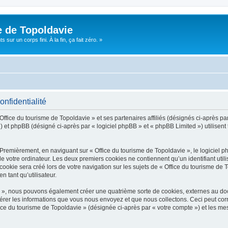
e de Topoldavie
sur un corps fini. À la fin, ça fait zéro. »
onfidentialité
Office du tourisme de Topoldavie » et ses partenaires affiliés (désignés ci-après par
 et phpBB (désigné ci-après par « logiciel phpBB » et « phpBB Limited ») utilisent t
 Premièrement, en naviguant sur « Office du tourisme de Topoldavie », le logiciel 
de votre ordinateur. Les deux premiers cookies ne contiennent qu’un identifiant util
okie sera créé lors de votre navigation sur les sujets de « Office du tourisme de To
n tant qu’utilisateur.
ie », nous pouvons également créer une quatrième sorte de cookies, externes au d
érer les informations que vous nous envoyez et que nous collectons. Ceci peut cor
fice du tourisme de Topoldavie » (désignée ci-après par « votre compte ») et les mes