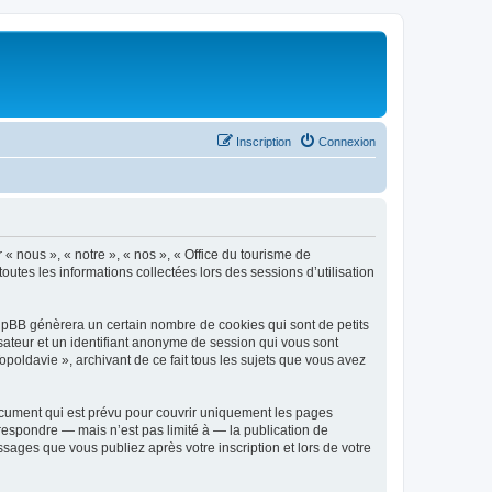
Inscription
Connexion
 « nous », « notre », « nos », « Office du tourisme de
outes les informations collectées lors des sessions d’utilisation
phpBB génèrera un certain nombre de cookies qui sont de petits
isateur et un identifiant anonyme de session qui vous sont
poldavie », archivant de ce fait tous les sujets que vous avez
ocument qui est prévu pour couvrir uniquement les pages
respondre — mais n’est pas limité à — la publication de
sages que vous publiez après votre inscription et lors de votre