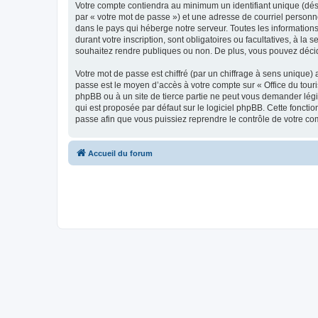
Votre compte contiendra au minimum un identifiant unique (dés
par « votre mot de passe ») et une adresse de courriel personn
dans le pays qui héberge notre serveur. Toutes les informations
durant votre inscription, sont obligatoires ou facultatives, à l
souhaitez rendre publiques ou non. De plus, vous pouvez décide
Votre mot de passe est chiffré (par un chiffrage à sens unique) 
passe est le moyen d’accès à votre compte sur « Office du tour
phpBB ou à un site de tierce partie ne peut vous demander légi
qui est proposée par défaut sur le logiciel phpBB. Cette foncti
passe afin que vous puissiez reprendre le contrôle de votre co
Accueil du forum