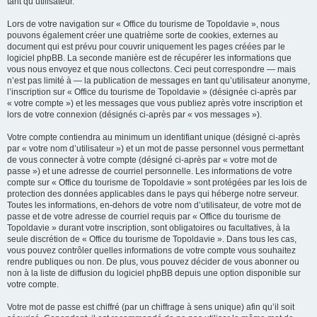
tant qu’utilisateur.
Lors de votre navigation sur « Office du tourisme de Topoldavie », nous
pouvons également créer une quatrième sorte de cookies, externes au
document qui est prévu pour couvrir uniquement les pages créées par le
logiciel phpBB. La seconde manière est de récupérer les informations que
vous nous envoyez et que nous collectons. Ceci peut correspondre — mais
n’est pas limité à — la publication de messages en tant qu’utilisateur anonyme,
l’inscription sur « Office du tourisme de Topoldavie » (désignée ci-après par
« votre compte ») et les messages que vous publiez après votre inscription et
lors de votre connexion (désignés ci-après par « vos messages »).
Votre compte contiendra au minimum un identifiant unique (désigné ci-après
par « votre nom d’utilisateur ») et un mot de passe personnel vous permettant
de vous connecter à votre compte (désigné ci-après par « votre mot de
passe ») et une adresse de courriel personnelle. Les informations de votre
compte sur « Office du tourisme de Topoldavie » sont protégées par les lois de
protection des données applicables dans le pays qui héberge notre serveur.
Toutes les informations, en-dehors de votre nom d’utilisateur, de votre mot de
passe et de votre adresse de courriel requis par « Office du tourisme de
Topoldavie » durant votre inscription, sont obligatoires ou facultatives, à la
seule discrétion de « Office du tourisme de Topoldavie ». Dans tous les cas,
vous pouvez contrôler quelles informations de votre compte vous souhaitez
rendre publiques ou non. De plus, vous pouvez décider de vous abonner ou
non à la liste de diffusion du logiciel phpBB depuis une option disponible sur
votre compte.
Votre mot de passe est chiffré (par un chiffrage à sens unique) afin qu’il soit