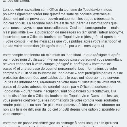
tant qu’utilisateur.
Lors de votre navigation sur « Office du tourisme de Topoldavie », nous
pouvons également créer une quatrième sorte de cookies, externes au
document qui est prévu pour couvrir uniquement les pages créées par le
logiciel phpBB. La seconde manière est de récupérer les informations que
vous nous envoyez et que nous collectons. Ceci peut correspondre — mais
n’est pas limité à — la publication de messages en tant qu’utilisateur anonyme,
l’inscription sur « Office du tourisme de Topoldavie » (désignée ci-après par
« votre compte ») et les messages que vous publiez après votre inscription et
lors de votre connexion (désignés ci-après par « vos messages »).
Votre compte contiendra au minimum un identifiant unique (désigné ci-après
par « votre nom d’utilisateur ») et un mot de passe personnel vous permettant
de vous connecter à votre compte (désigné ci-après par « votre mot de
passe ») et une adresse de courriel personnelle. Les informations de votre
compte sur « Office du tourisme de Topoldavie » sont protégées par les lois de
protection des données applicables dans le pays qui héberge notre serveur.
Toutes les informations, en-dehors de votre nom d’utilisateur, de votre mot de
passe et de votre adresse de courriel requis par « Office du tourisme de
Topoldavie » durant votre inscription, sont obligatoires ou facultatives, à la
seule discrétion de « Office du tourisme de Topoldavie ». Dans tous les cas,
vous pouvez contrôler quelles informations de votre compte vous souhaitez
rendre publiques ou non. De plus, vous pouvez décider de vous abonner ou
non à la liste de diffusion du logiciel phpBB depuis une option disponible sur
votre compte.
Votre mot de passe est chiffré (par un chiffrage à sens unique) afin qu’il soit