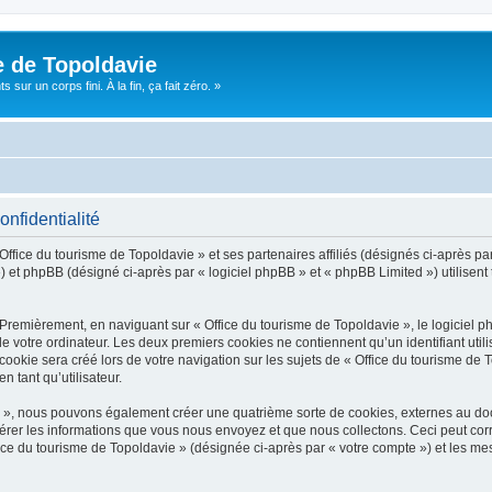
e de Topoldavie
sur un corps fini. À la fin, ça fait zéro. »
onfidentialité
Office du tourisme de Topoldavie » et ses partenaires affiliés (désignés ci-après par
 et phpBB (désigné ci-après par « logiciel phpBB » et « phpBB Limited ») utilisent t
 Premièrement, en naviguant sur « Office du tourisme de Topoldavie », le logiciel 
de votre ordinateur. Les deux premiers cookies ne contiennent qu’un identifiant util
okie sera créé lors de votre navigation sur les sujets de « Office du tourisme de To
n tant qu’utilisateur.
ie », nous pouvons également créer une quatrième sorte de cookies, externes au d
érer les informations que vous nous envoyez et que nous collectons. Ceci peut cor
fice du tourisme de Topoldavie » (désignée ci-après par « votre compte ») et les mes