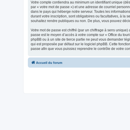
Votre compte contiendra au minimum un identifiant unique (dés
par « votre mot de passe ») et une adresse de courriel personn
dans le pays qui héberge notre serveur. Toutes les informations
durant votre inscription, sont obligatoires ou facultatives, à l
souhaitez rendre publiques ou non. De plus, vous pouvez décide
Votre mot de passe est chiffré (par un chiffrage à sens unique) 
passe est le moyen d’accès à votre compte sur « Office du tour
phpBB ou à un site de tierce partie ne peut vous demander légi
qui est proposée par défaut sur le logiciel phpBB. Cette foncti
passe afin que vous puissiez reprendre le contrôle de votre co
Accueil du forum