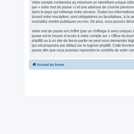
Votre compte contiendra au minimum un identifiant unique (dés
par « votre mot de passe ») et une adresse de courriel personn
dans le pays qui héberge notre serveur. Toutes les informations
durant votre inscription, sont obligatoires ou facultatives, à l
souhaitez rendre publiques ou non. De plus, vous pouvez décide
Votre mot de passe est chiffré (par un chiffrage à sens unique) 
passe est le moyen d’accès à votre compte sur « Office du tour
phpBB ou à un site de tierce partie ne peut vous demander légi
qui est proposée par défaut sur le logiciel phpBB. Cette foncti
passe afin que vous puissiez reprendre le contrôle de votre co
Accueil du forum