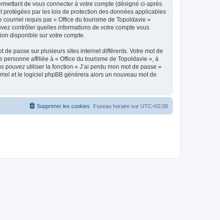
ermettant de vous connecter à votre compte (désigné ci-après
nt protégées par les lois de protection des données applicables
e courriel requis par « Office du tourisme de Topoldavie »
pouvez contrôler quelles informations de votre compte vous
ion disponible sur votre compte.
 de passe sur plusieurs sites internet différents. Votre mot de
personne affiliée à « Office du tourisme de Topoldavie », à
 pouvez utiliser la fonction « J’ai perdu mon mot de passe »
urriel et le logiciel phpBB générera alors un nouveau mot de
Supprimer les cookies
Fuseau horaire sur
UTC+02:00