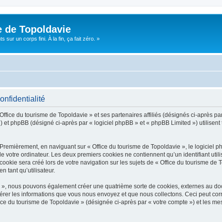
e de Topoldavie
sur un corps fini. À la fin, ça fait zéro. »
onfidentialité
Office du tourisme de Topoldavie » et ses partenaires affiliés (désignés ci-après par
 et phpBB (désigné ci-après par « logiciel phpBB » et « phpBB Limited ») utilisent t
 Premièrement, en naviguant sur « Office du tourisme de Topoldavie », le logiciel 
de votre ordinateur. Les deux premiers cookies ne contiennent qu’un identifiant util
okie sera créé lors de votre navigation sur les sujets de « Office du tourisme de To
n tant qu’utilisateur.
ie », nous pouvons également créer une quatrième sorte de cookies, externes au d
érer les informations que vous nous envoyez et que nous collectons. Ceci peut cor
fice du tourisme de Topoldavie » (désignée ci-après par « votre compte ») et les mes