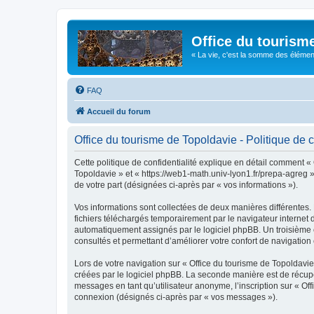
Office du tourism
« La vie, c'est la somme des éléments 
FAQ
Accueil du forum
Office du tourisme de Topoldavie - Politique de c
Cette politique de confidentialité explique en détail comment « 
Topoldavie » et « https://web1-math.univ-lyon1.fr/prepa-agreg »)
de votre part (désignées ci-après par « vos informations »).
Vos informations sont collectées de deux manières différentes.
fichiers téléchargés temporairement par le navigateur internet 
automatiquement assignés par le logiciel phpBB. Un troisième co
consultés et permettant d’améliorer votre confort de navigation e
Lors de votre navigation sur « Office du tourisme de Topoldav
créées par le logiciel phpBB. La seconde manière est de récup
messages en tant qu’utilisateur anonyme, l’inscription sur « Of
connexion (désignés ci-après par « vos messages »).