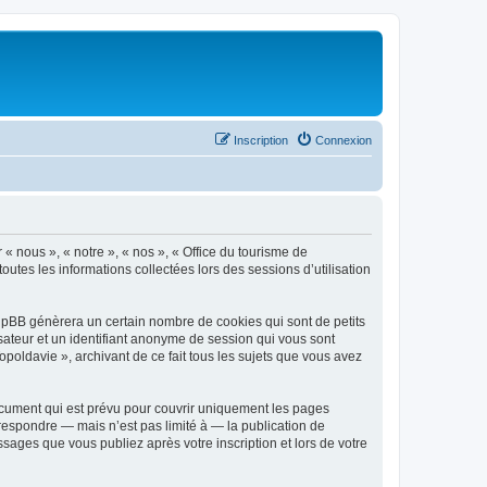
Inscription
Connexion
 « nous », « notre », « nos », « Office du tourisme de
outes les informations collectées lors des sessions d’utilisation
phpBB génèrera un certain nombre de cookies qui sont de petits
isateur et un identifiant anonyme de session qui vous sont
poldavie », archivant de ce fait tous les sujets que vous avez
ocument qui est prévu pour couvrir uniquement les pages
respondre — mais n’est pas limité à — la publication de
sages que vous publiez après votre inscription et lors de votre