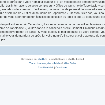
igné ci-après par « votre nom d’utilisateur ») et un mot de passe personnel vous p
elle. Les informations de votre compte sur « Office du tourisme de Topoldavie » so
, en-dehors de votre nom d’utilisateur, de votre mot de passe et de votre adresse d
a seule discrétion de « Office du tourisme de Topoldavie ». Dans tous les cas, vous 
r de vous abonner ou non à la liste de diffusion du logiciel phpBB depuis une opt
afin qu’il soit sécurisé. Cependant, il est recommandé de ne pas utiliser le même mot
isme de Topoldavie », veillez donc à le conservez précieusement. En aucun cas une 
timement votre mot de passe. Si vous oubliez le mot de passe de votre compte, vous
onnalité vous demandera de spécifier votre nom d’utilisateur et votre adresse de co
mpte.
Développé par
phpBB
® Forum Software © phpBB Limited
Traduction française officielle
©
Miles Cellar
Confidentialité
|
Conditions