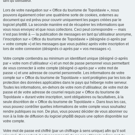
tant qu’utilisateur.
Lors de votre navigation sur « Office du tourisme de Topoldavie », nous
pouvons également créer une quatrième sorte de cookies, externes au
document qui est prévu pour couvrir uniquement les pages créées par le
logiciel phpBB. La seconde manière est de récupérer les informations que
vous nous envoyez et que nous collectons. Ceci peut correspondre — mais
n’est pas limité à — la publication de messages en tant qu’utilisateur anonyme,
l’inscription sur « Office du tourisme de Topoldavie » (désignée ci-après par
« votre compte ») et les messages que vous publiez après votre inscription et
lors de votre connexion (désignés ci-après par « vos messages »).
Votre compte contiendra au minimum un identifiant unique (désigné ci-après
par « votre nom d’utilisateur ») et un mot de passe personnel vous permettant
de vous connecter à votre compte (désigné ci-après par « votre mot de
passe ») et une adresse de courriel personnelle. Les informations de votre
compte sur « Office du tourisme de Topoldavie » sont protégées par les lois de
protection des données applicables dans le pays qui héberge notre serveur.
Toutes les informations, en-dehors de votre nom d’utilisateur, de votre mot de
passe et de votre adresse de courriel requis par « Office du tourisme de
Topoldavie » durant votre inscription, sont obligatoires ou facultatives, à la
seule discrétion de « Office du tourisme de Topoldavie ». Dans tous les cas,
vous pouvez contrôler quelles informations de votre compte vous souhaitez
rendre publiques ou non. De plus, vous pouvez décider de vous abonner ou
non à la liste de diffusion du logiciel phpBB depuis une option disponible sur
votre compte.
Votre mot de passe est chiffré (par un chiffrage à sens unique) afin qu’il soit