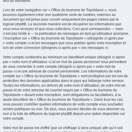
tant qu’utilisateur.
Lors de votre navigation sur « Office du tourisme de Topoldavie », nous
pouvons également créer une quatrième sorte de cookies, externes au
document qui est prévu pour couvrir uniquement les pages créées par le
logiciel phpBB. La seconde manière est de récupérer les informations que
vous nous envoyez et que nous collectons. Ceci peut correspondre — mais
n’est pas limité à — la publication de messages en tant qu’utilisateur anonyme,
l’inscription sur « Office du tourisme de Topoldavie » (désignée ci-après par
« votre compte ») et les messages que vous publiez après votre inscription et
lors de votre connexion (désignés ci-après par « vos messages »).
Votre compte contiendra au minimum un identifiant unique (désigné ci-après
par « votre nom d’utilisateur ») et un mot de passe personnel vous permettant
de vous connecter à votre compte (désigné ci-après par « votre mot de
passe ») et une adresse de courriel personnelle. Les informations de votre
compte sur « Office du tourisme de Topoldavie » sont protégées par les lois de
protection des données applicables dans le pays qui héberge notre serveur.
Toutes les informations, en-dehors de votre nom d’utilisateur, de votre mot de
passe et de votre adresse de courriel requis par « Office du tourisme de
Topoldavie » durant votre inscription, sont obligatoires ou facultatives, à la
seule discrétion de « Office du tourisme de Topoldavie ». Dans tous les cas,
vous pouvez contrôler quelles informations de votre compte vous souhaitez
rendre publiques ou non. De plus, vous pouvez décider de vous abonner ou
non à la liste de diffusion du logiciel phpBB depuis une option disponible sur
votre compte.
Votre mot de passe est chiffré (par un chiffrage à sens unique) afin qu’il soit