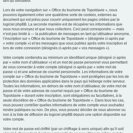
tant qu’utilisateur.
Lors de votre navigation sur « Office du tourisme de Topoldavie », nous
pouvons également créer une quatrième sorte de cookies, externes au
document qui est prévu pour couvrir uniquement les pages créées par le
logiciel phpBB. La seconde manière est de récupérer les informations que
vous nous envoyez et que nous collectons. Ceci peut correspondre — mais
n’est pas limité à — la publication de messages en tant qu’utilisateur anonyme,
l’inscription sur « Office du tourisme de Topoldavie » (désignée ci-après par
« votre compte ») et les messages que vous publiez après votre inscription et
lors de votre connexion (désignés ci-après par « vos messages »).
Votre compte contiendra au minimum un identifiant unique (désigné ci-après
par « votre nom d’utilisateur ») et un mot de passe personnel vous permettant
de vous connecter à votre compte (désigné ci-après par « votre mot de
passe ») et une adresse de courriel personnelle. Les informations de votre
compte sur « Office du tourisme de Topoldavie » sont protégées par les lois de
protection des données applicables dans le pays qui héberge notre serveur.
Toutes les informations, en-dehors de votre nom d’utilisateur, de votre mot de
passe et de votre adresse de courriel requis par « Office du tourisme de
Topoldavie » durant votre inscription, sont obligatoires ou facultatives, à la
seule discrétion de « Office du tourisme de Topoldavie ». Dans tous les cas,
vous pouvez contrôler quelles informations de votre compte vous souhaitez
rendre publiques ou non. De plus, vous pouvez décider de vous abonner ou
non à la liste de diffusion du logiciel phpBB depuis une option disponible sur
votre compte.
Votre mot de passe est chiffré (par un chiffrage à sens unique) afin qu’il soit