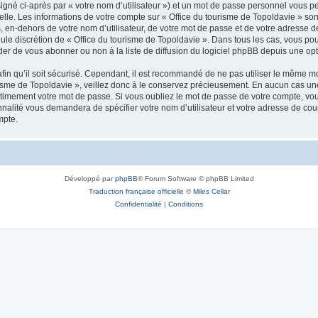
igné ci-après par « votre nom d’utilisateur ») et un mot de passe personnel vous p
elle. Les informations de votre compte sur « Office du tourisme de Topoldavie » so
, en-dehors de votre nom d’utilisateur, de votre mot de passe et de votre adresse d
a seule discrétion de « Office du tourisme de Topoldavie ». Dans tous les cas, vous 
r de vous abonner ou non à la liste de diffusion du logiciel phpBB depuis une opt
afin qu’il soit sécurisé. Cependant, il est recommandé de ne pas utiliser le même mot
isme de Topoldavie », veillez donc à le conservez précieusement. En aucun cas une 
timement votre mot de passe. Si vous oubliez le mot de passe de votre compte, vous
onnalité vous demandera de spécifier votre nom d’utilisateur et votre adresse de co
mpte.
Développé par
phpBB
® Forum Software © phpBB Limited
Traduction française officielle
©
Miles Cellar
Confidentialité
|
Conditions