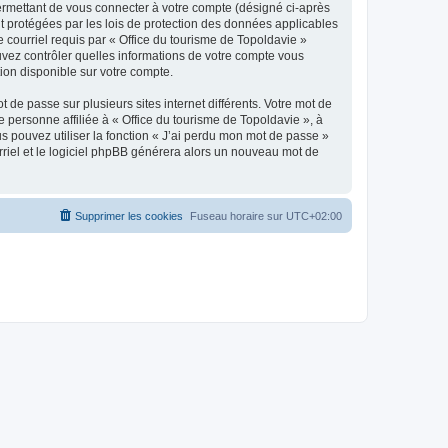
ermettant de vous connecter à votre compte (désigné ci-après
nt protégées par les lois de protection des données applicables
e courriel requis par « Office du tourisme de Topoldavie »
pouvez contrôler quelles informations de votre compte vous
ion disponible sur votre compte.
 de passe sur plusieurs sites internet différents. Votre mot de
personne affiliée à « Office du tourisme de Topoldavie », à
 pouvez utiliser la fonction « J’ai perdu mon mot de passe »
urriel et le logiciel phpBB générera alors un nouveau mot de
Supprimer les cookies
Fuseau horaire sur
UTC+02:00