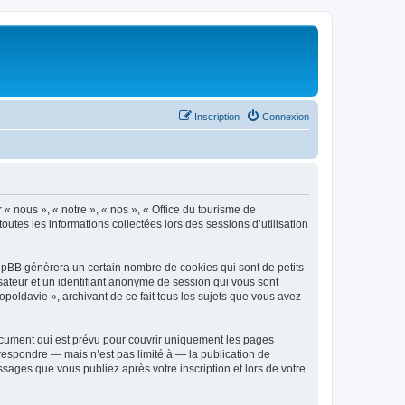
Inscription
Connexion
 « nous », « notre », « nos », « Office du tourisme de
outes les informations collectées lors des sessions d’utilisation
phpBB génèrera un certain nombre de cookies qui sont de petits
isateur et un identifiant anonyme de session qui vous sont
poldavie », archivant de ce fait tous les sujets que vous avez
ocument qui est prévu pour couvrir uniquement les pages
respondre — mais n’est pas limité à — la publication de
sages que vous publiez après votre inscription et lors de votre