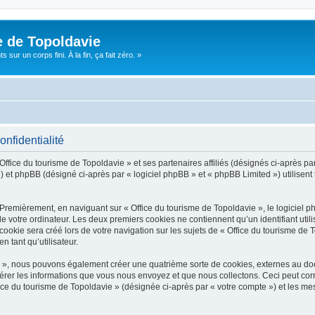
e de Topoldavie
sur un corps fini. À la fin, ça fait zéro. »
onfidentialité
Office du tourisme de Topoldavie » et ses partenaires affiliés (désignés ci-après par
 et phpBB (désigné ci-après par « logiciel phpBB » et « phpBB Limited ») utilisent t
 Premièrement, en naviguant sur « Office du tourisme de Topoldavie », le logiciel 
de votre ordinateur. Les deux premiers cookies ne contiennent qu’un identifiant util
okie sera créé lors de votre navigation sur les sujets de « Office du tourisme de To
n tant qu’utilisateur.
ie », nous pouvons également créer une quatrième sorte de cookies, externes au d
érer les informations que vous nous envoyez et que nous collectons. Ceci peut cor
fice du tourisme de Topoldavie » (désignée ci-après par « votre compte ») et les mes