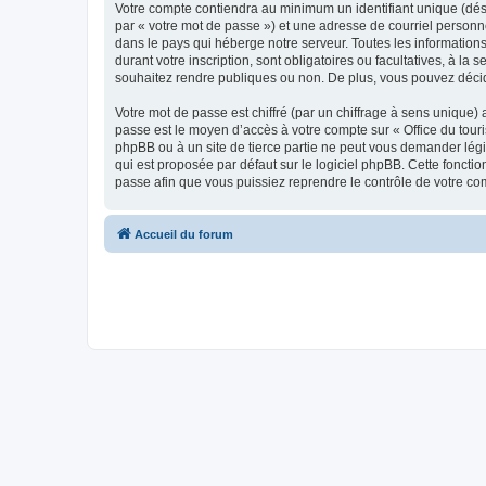
Votre compte contiendra au minimum un identifiant unique (dés
par « votre mot de passe ») et une adresse de courriel personn
dans le pays qui héberge notre serveur. Toutes les informations
durant votre inscription, sont obligatoires ou facultatives, à l
souhaitez rendre publiques ou non. De plus, vous pouvez décide
Votre mot de passe est chiffré (par un chiffrage à sens unique) 
passe est le moyen d’accès à votre compte sur « Office du tour
phpBB ou à un site de tierce partie ne peut vous demander légi
qui est proposée par défaut sur le logiciel phpBB. Cette foncti
passe afin que vous puissiez reprendre le contrôle de votre co
Accueil du forum