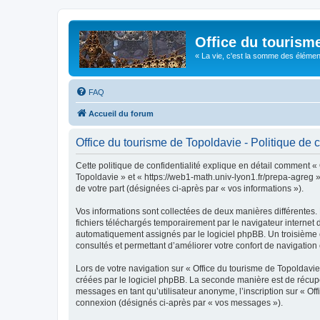
Office du tourism
« La vie, c'est la somme des éléments 
FAQ
Accueil du forum
Office du tourisme de Topoldavie - Politique de c
Cette politique de confidentialité explique en détail comment « 
Topoldavie » et « https://web1-math.univ-lyon1.fr/prepa-agreg »)
de votre part (désignées ci-après par « vos informations »).
Vos informations sont collectées de deux manières différentes.
fichiers téléchargés temporairement par le navigateur internet 
automatiquement assignés par le logiciel phpBB. Un troisième co
consultés et permettant d’améliorer votre confort de navigation e
Lors de votre navigation sur « Office du tourisme de Topoldav
créées par le logiciel phpBB. La seconde manière est de récup
messages en tant qu’utilisateur anonyme, l’inscription sur « Of
connexion (désignés ci-après par « vos messages »).