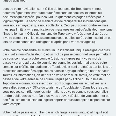
tant qu’utilisateur.
Lors de votre navigation sur « Office du tourisme de Topoldavie », nous
pouvons également créer une quatrième sorte de cookies, externes au
document qui est prévu pour couvrir uniquement les pages créées par le
logiciel phpBB. La seconde manière est de récupérer les informations que
vous nous envoyez et que nous collectons. Ceci peut correspondre — mais
n’est pas limité à — la publication de messages en tant qu’utilisateur anonyme,
l’inscription sur « Office du tourisme de Topoldavie » (désignée ci-après par
« votre compte ») et les messages que vous publiez après votre inscription et
lors de votre connexion (désignés ci-après par « vos messages »).
Votre compte contiendra au minimum un identifiant unique (désigné ci-après
par « votre nom d’utilisateur ») et un mot de passe personnel vous permettant
de vous connecter à votre compte (désigné ci-après par « votre mot de
passe ») et une adresse de courriel personnelle. Les informations de votre
compte sur « Office du tourisme de Topoldavie » sont protégées par les lois de
protection des données applicables dans le pays qui héberge notre serveur.
Toutes les informations, en-dehors de votre nom d’utilisateur, de votre mot de
passe et de votre adresse de courriel requis par « Office du tourisme de
Topoldavie » durant votre inscription, sont obligatoires ou facultatives, à la
seule discrétion de « Office du tourisme de Topoldavie ». Dans tous les cas,
vous pouvez contrôler quelles informations de votre compte vous souhaitez
rendre publiques ou non. De plus, vous pouvez décider de vous abonner ou
non à la liste de diffusion du logiciel phpBB depuis une option disponible sur
votre compte.
Votre mot de passe est chiffré (par un chiffrage à sens unique) afin qu’il soit