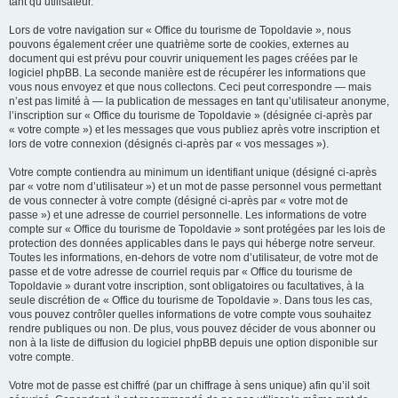
tant qu’utilisateur.
Lors de votre navigation sur « Office du tourisme de Topoldavie », nous
pouvons également créer une quatrième sorte de cookies, externes au
document qui est prévu pour couvrir uniquement les pages créées par le
logiciel phpBB. La seconde manière est de récupérer les informations que
vous nous envoyez et que nous collectons. Ceci peut correspondre — mais
n’est pas limité à — la publication de messages en tant qu’utilisateur anonyme,
l’inscription sur « Office du tourisme de Topoldavie » (désignée ci-après par
« votre compte ») et les messages que vous publiez après votre inscription et
lors de votre connexion (désignés ci-après par « vos messages »).
Votre compte contiendra au minimum un identifiant unique (désigné ci-après
par « votre nom d’utilisateur ») et un mot de passe personnel vous permettant
de vous connecter à votre compte (désigné ci-après par « votre mot de
passe ») et une adresse de courriel personnelle. Les informations de votre
compte sur « Office du tourisme de Topoldavie » sont protégées par les lois de
protection des données applicables dans le pays qui héberge notre serveur.
Toutes les informations, en-dehors de votre nom d’utilisateur, de votre mot de
passe et de votre adresse de courriel requis par « Office du tourisme de
Topoldavie » durant votre inscription, sont obligatoires ou facultatives, à la
seule discrétion de « Office du tourisme de Topoldavie ». Dans tous les cas,
vous pouvez contrôler quelles informations de votre compte vous souhaitez
rendre publiques ou non. De plus, vous pouvez décider de vous abonner ou
non à la liste de diffusion du logiciel phpBB depuis une option disponible sur
votre compte.
Votre mot de passe est chiffré (par un chiffrage à sens unique) afin qu’il soit