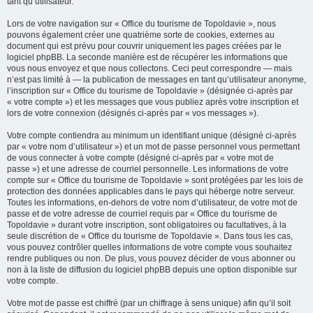
tant qu’utilisateur.
Lors de votre navigation sur « Office du tourisme de Topoldavie », nous
pouvons également créer une quatrième sorte de cookies, externes au
document qui est prévu pour couvrir uniquement les pages créées par le
logiciel phpBB. La seconde manière est de récupérer les informations que
vous nous envoyez et que nous collectons. Ceci peut correspondre — mais
n’est pas limité à — la publication de messages en tant qu’utilisateur anonyme,
l’inscription sur « Office du tourisme de Topoldavie » (désignée ci-après par
« votre compte ») et les messages que vous publiez après votre inscription et
lors de votre connexion (désignés ci-après par « vos messages »).
Votre compte contiendra au minimum un identifiant unique (désigné ci-après
par « votre nom d’utilisateur ») et un mot de passe personnel vous permettant
de vous connecter à votre compte (désigné ci-après par « votre mot de
passe ») et une adresse de courriel personnelle. Les informations de votre
compte sur « Office du tourisme de Topoldavie » sont protégées par les lois de
protection des données applicables dans le pays qui héberge notre serveur.
Toutes les informations, en-dehors de votre nom d’utilisateur, de votre mot de
passe et de votre adresse de courriel requis par « Office du tourisme de
Topoldavie » durant votre inscription, sont obligatoires ou facultatives, à la
seule discrétion de « Office du tourisme de Topoldavie ». Dans tous les cas,
vous pouvez contrôler quelles informations de votre compte vous souhaitez
rendre publiques ou non. De plus, vous pouvez décider de vous abonner ou
non à la liste de diffusion du logiciel phpBB depuis une option disponible sur
votre compte.
Votre mot de passe est chiffré (par un chiffrage à sens unique) afin qu’il soit