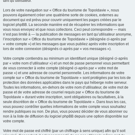
tant qu’utilisateur.
Lors de votre navigation sur « Office du tourisme de Topoldavie », nous
pouvons également créer une quatrième sorte de cookies, externes au
document qui est prévu pour couvrir uniquement les pages créées par le
logiciel phpBB. La seconde manière est de récupérer les informations que
vous nous envoyez et que nous collectons. Ceci peut correspondre — mais
n’est pas limité à — la publication de messages en tant qu’utilisateur anonyme,
l’inscription sur « Office du tourisme de Topoldavie » (désignée ci-après par
« votre compte ») et les messages que vous publiez après votre inscription et
lors de votre connexion (désignés ci-après par « vos messages »).
Votre compte contiendra au minimum un identifiant unique (désigné ci-après
par « votre nom d’utilisateur ») et un mot de passe personnel vous permettant
de vous connecter à votre compte (désigné ci-après par « votre mot de
passe ») et une adresse de courriel personnelle. Les informations de votre
compte sur « Office du tourisme de Topoldavie » sont protégées par les lois de
protection des données applicables dans le pays qui héberge notre serveur.
Toutes les informations, en-dehors de votre nom d’utilisateur, de votre mot de
passe et de votre adresse de courriel requis par « Office du tourisme de
Topoldavie » durant votre inscription, sont obligatoires ou facultatives, à la
seule discrétion de « Office du tourisme de Topoldavie ». Dans tous les cas,
vous pouvez contrôler quelles informations de votre compte vous souhaitez
rendre publiques ou non. De plus, vous pouvez décider de vous abonner ou
non à la liste de diffusion du logiciel phpBB depuis une option disponible sur
votre compte.
Votre mot de passe est chiffré (par un chiffrage à sens unique) afin qu’il soit