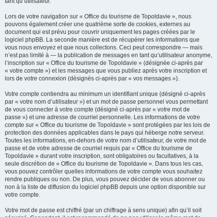
tant qu’utilisateur.
Lors de votre navigation sur « Office du tourisme de Topoldavie », nous
pouvons également créer une quatrième sorte de cookies, externes au
document qui est prévu pour couvrir uniquement les pages créées par le
logiciel phpBB. La seconde manière est de récupérer les informations que
vous nous envoyez et que nous collectons. Ceci peut correspondre — mais
n’est pas limité à — la publication de messages en tant qu’utilisateur anonyme,
l’inscription sur « Office du tourisme de Topoldavie » (désignée ci-après par
« votre compte ») et les messages que vous publiez après votre inscription et
lors de votre connexion (désignés ci-après par « vos messages »).
Votre compte contiendra au minimum un identifiant unique (désigné ci-après
par « votre nom d’utilisateur ») et un mot de passe personnel vous permettant
de vous connecter à votre compte (désigné ci-après par « votre mot de
passe ») et une adresse de courriel personnelle. Les informations de votre
compte sur « Office du tourisme de Topoldavie » sont protégées par les lois de
protection des données applicables dans le pays qui héberge notre serveur.
Toutes les informations, en-dehors de votre nom d’utilisateur, de votre mot de
passe et de votre adresse de courriel requis par « Office du tourisme de
Topoldavie » durant votre inscription, sont obligatoires ou facultatives, à la
seule discrétion de « Office du tourisme de Topoldavie ». Dans tous les cas,
vous pouvez contrôler quelles informations de votre compte vous souhaitez
rendre publiques ou non. De plus, vous pouvez décider de vous abonner ou
non à la liste de diffusion du logiciel phpBB depuis une option disponible sur
votre compte.
Votre mot de passe est chiffré (par un chiffrage à sens unique) afin qu’il soit