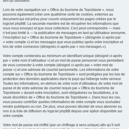
tant qu’utilisateur.
Lors de votre navigation sur « Office du tourisme de Topoldavie », nous
pouvons également créer une quatrième sorte de cookies, externes au
document qui est prévu pour couvrir uniquement les pages créées par le
logiciel phpBB. La seconde manière est de récupérer les informations que
vous nous envoyez et que nous collectons. Ceci peut correspondre — mais
n’est pas limité à — la publication de messages en tant qu’utilisateur anonyme,
l’inscription sur « Office du tourisme de Topoldavie » (désignée ci-après par
« votre compte ») et les messages que vous publiez après votre inscription et
lors de votre connexion (désignés ci-après par « vos messages »).
Votre compte contiendra au minimum un identifiant unique (désigné ci-après
par « votre nom d’utilisateur ») et un mot de passe personnel vous permettant
de vous connecter à votre compte (désigné ci-après par « votre mot de
passe ») et une adresse de courriel personnelle. Les informations de votre
compte sur « Office du tourisme de Topoldavie » sont protégées par les lois de
protection des données applicables dans le pays qui héberge notre serveur.
Toutes les informations, en-dehors de votre nom d’utilisateur, de votre mot de
passe et de votre adresse de courriel requis par « Office du tourisme de
Topoldavie » durant votre inscription, sont obligatoires ou facultatives, à la
seule discrétion de « Office du tourisme de Topoldavie ». Dans tous les cas,
vous pouvez contrôler quelles informations de votre compte vous souhaitez
rendre publiques ou non. De plus, vous pouvez décider de vous abonner ou
non à la liste de diffusion du logiciel phpBB depuis une option disponible sur
votre compte.
Votre mot de passe est chiffré (par un chiffrage à sens unique) afin qu’il soit