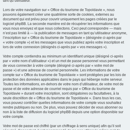
tant qu’utilisateur.
Lors de votre navigation sur « Office du tourisme de Topoldavie », nous
pouvons également créer une quatrième sorte de cookies, externes au
document qui est prévu pour couvrir uniquement les pages créées par le
logiciel phpBB. La seconde manière est de récupérer les informations que
vous nous envoyez et que nous collectons. Ceci peut correspondre — mais
n’est pas limité à — la publication de messages en tant qu’utilisateur anonyme,
l’inscription sur « Office du tourisme de Topoldavie » (désignée ci-après par
« votre compte ») et les messages que vous publiez après votre inscription et
lors de votre connexion (désignés ci-après par « vos messages »).
Votre compte contiendra au minimum un identifiant unique (désigné ci-après
par « votre nom d’utilisateur ») et un mot de passe personnel vous permettant
de vous connecter à votre compte (désigné ci-après par « votre mot de
passe ») et une adresse de courriel personnelle. Les informations de votre
compte sur « Office du tourisme de Topoldavie » sont protégées par les lois de
protection des données applicables dans le pays qui héberge notre serveur.
Toutes les informations, en-dehors de votre nom d’utilisateur, de votre mot de
passe et de votre adresse de courriel requis par « Office du tourisme de
Topoldavie » durant votre inscription, sont obligatoires ou facultatives, à la
seule discrétion de « Office du tourisme de Topoldavie ». Dans tous les cas,
vous pouvez contrôler quelles informations de votre compte vous souhaitez
rendre publiques ou non. De plus, vous pouvez décider de vous abonner ou
non à la liste de diffusion du logiciel phpBB depuis une option disponible sur
votre compte.
Votre mot de passe est chiffré (par un chiffrage à sens unique) afin qu’il soit