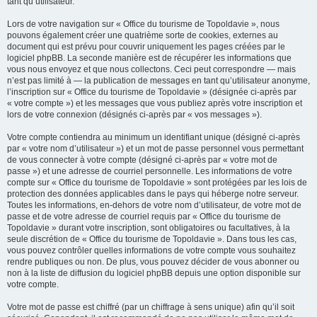
tant qu’utilisateur.
Lors de votre navigation sur « Office du tourisme de Topoldavie », nous
pouvons également créer une quatrième sorte de cookies, externes au
document qui est prévu pour couvrir uniquement les pages créées par le
logiciel phpBB. La seconde manière est de récupérer les informations que
vous nous envoyez et que nous collectons. Ceci peut correspondre — mais
n’est pas limité à — la publication de messages en tant qu’utilisateur anonyme,
l’inscription sur « Office du tourisme de Topoldavie » (désignée ci-après par
« votre compte ») et les messages que vous publiez après votre inscription et
lors de votre connexion (désignés ci-après par « vos messages »).
Votre compte contiendra au minimum un identifiant unique (désigné ci-après
par « votre nom d’utilisateur ») et un mot de passe personnel vous permettant
de vous connecter à votre compte (désigné ci-après par « votre mot de
passe ») et une adresse de courriel personnelle. Les informations de votre
compte sur « Office du tourisme de Topoldavie » sont protégées par les lois de
protection des données applicables dans le pays qui héberge notre serveur.
Toutes les informations, en-dehors de votre nom d’utilisateur, de votre mot de
passe et de votre adresse de courriel requis par « Office du tourisme de
Topoldavie » durant votre inscription, sont obligatoires ou facultatives, à la
seule discrétion de « Office du tourisme de Topoldavie ». Dans tous les cas,
vous pouvez contrôler quelles informations de votre compte vous souhaitez
rendre publiques ou non. De plus, vous pouvez décider de vous abonner ou
non à la liste de diffusion du logiciel phpBB depuis une option disponible sur
votre compte.
Votre mot de passe est chiffré (par un chiffrage à sens unique) afin qu’il soit