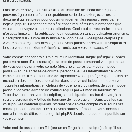
tant qu’utilisateur.
Lors de votre navigation sur « Office du tourisme de Topoldavie », nous
pouvons également créer une quatrième sorte de cookies, externes au
document qui est prévu pour couvrir uniquement les pages créées par le
logiciel phpBB. La seconde manière est de récupérer les informations que
vous nous envoyez et que nous collectons. Ceci peut correspondre — mais
n’est pas limité à — la publication de messages en tant qu’utilisateur anonyme,
l’inscription sur « Office du tourisme de Topoldavie » (désignée ci-après par
« votre compte ») et les messages que vous publiez après votre inscription et
lors de votre connexion (désignés ci-après par « vos messages »).
Votre compte contiendra au minimum un identifiant unique (désigné ci-après
par « votre nom d’utilisateur ») et un mot de passe personnel vous permettant
de vous connecter à votre compte (désigné ci-après par « votre mot de
passe ») et une adresse de courriel personnelle. Les informations de votre
compte sur « Office du tourisme de Topoldavie » sont protégées par les lois de
protection des données applicables dans le pays qui héberge notre serveur.
Toutes les informations, en-dehors de votre nom d’utilisateur, de votre mot de
passe et de votre adresse de courriel requis par « Office du tourisme de
Topoldavie » durant votre inscription, sont obligatoires ou facultatives, à la
seule discrétion de « Office du tourisme de Topoldavie ». Dans tous les cas,
vous pouvez contrôler quelles informations de votre compte vous souhaitez
rendre publiques ou non. De plus, vous pouvez décider de vous abonner ou
non à la liste de diffusion du logiciel phpBB depuis une option disponible sur
votre compte.
Votre mot de passe est chiffré (par un chiffrage à sens unique) afin qu’il soit