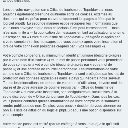
tant qu’utilisateur.
Lors de votre navigation sur « Office du tourisme de Topoldavie », nous
pouvons également créer une quatrième sorte de cookies, externes au
document qui est prévu pour couvrir uniquement les pages créées par le
logiciel phpBB. La seconde manière est de récupérer les informations que
vous nous envoyez et que nous collectons. Ceci peut correspondre — mais
n’est pas limité à — la publication de messages en tant qu’utilisateur anonyme,
l’inscription sur « Office du tourisme de Topoldavie » (désignée ci-après par
« votre compte ») et les messages que vous publiez après votre inscription et
lors de votre connexion (désignés ci-après par « vos messages »).
Votre compte contiendra au minimum un identifiant unique (désigné ci-après
par « votre nom d’utilisateur ») et un mot de passe personnel vous permettant
de vous connecter à votre compte (désigné ci-après par « votre mot de
passe ») et une adresse de courriel personnelle. Les informations de votre
compte sur « Office du tourisme de Topoldavie » sont protégées par les lois de
protection des données applicables dans le pays qui héberge notre serveur.
Toutes les informations, en-dehors de votre nom d’utilisateur, de votre mot de
passe et de votre adresse de courriel requis par « Office du tourisme de
Topoldavie » durant votre inscription, sont obligatoires ou facultatives, à la
seule discrétion de « Office du tourisme de Topoldavie ». Dans tous les cas,
vous pouvez contrôler quelles informations de votre compte vous souhaitez
rendre publiques ou non. De plus, vous pouvez décider de vous abonner ou
non à la liste de diffusion du logiciel phpBB depuis une option disponible sur
votre compte.
Votre mot de passe est chiffré (par un chiffrage à sens unique) afin qu’il soit