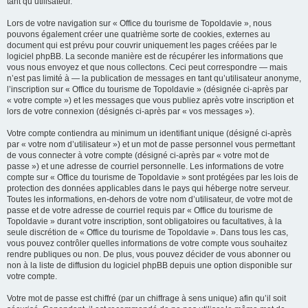
tant qu’utilisateur.
Lors de votre navigation sur « Office du tourisme de Topoldavie », nous
pouvons également créer une quatrième sorte de cookies, externes au
document qui est prévu pour couvrir uniquement les pages créées par le
logiciel phpBB. La seconde manière est de récupérer les informations que
vous nous envoyez et que nous collectons. Ceci peut correspondre — mais
n’est pas limité à — la publication de messages en tant qu’utilisateur anonyme,
l’inscription sur « Office du tourisme de Topoldavie » (désignée ci-après par
« votre compte ») et les messages que vous publiez après votre inscription et
lors de votre connexion (désignés ci-après par « vos messages »).
Votre compte contiendra au minimum un identifiant unique (désigné ci-après
par « votre nom d’utilisateur ») et un mot de passe personnel vous permettant
de vous connecter à votre compte (désigné ci-après par « votre mot de
passe ») et une adresse de courriel personnelle. Les informations de votre
compte sur « Office du tourisme de Topoldavie » sont protégées par les lois de
protection des données applicables dans le pays qui héberge notre serveur.
Toutes les informations, en-dehors de votre nom d’utilisateur, de votre mot de
passe et de votre adresse de courriel requis par « Office du tourisme de
Topoldavie » durant votre inscription, sont obligatoires ou facultatives, à la
seule discrétion de « Office du tourisme de Topoldavie ». Dans tous les cas,
vous pouvez contrôler quelles informations de votre compte vous souhaitez
rendre publiques ou non. De plus, vous pouvez décider de vous abonner ou
non à la liste de diffusion du logiciel phpBB depuis une option disponible sur
votre compte.
Votre mot de passe est chiffré (par un chiffrage à sens unique) afin qu’il soit