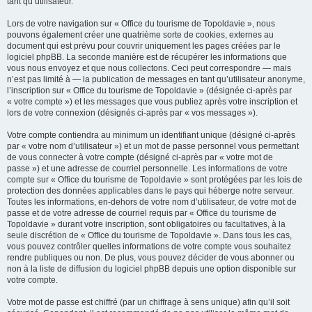
tant qu’utilisateur.
Lors de votre navigation sur « Office du tourisme de Topoldavie », nous
pouvons également créer une quatrième sorte de cookies, externes au
document qui est prévu pour couvrir uniquement les pages créées par le
logiciel phpBB. La seconde manière est de récupérer les informations que
vous nous envoyez et que nous collectons. Ceci peut correspondre — mais
n’est pas limité à — la publication de messages en tant qu’utilisateur anonyme,
l’inscription sur « Office du tourisme de Topoldavie » (désignée ci-après par
« votre compte ») et les messages que vous publiez après votre inscription et
lors de votre connexion (désignés ci-après par « vos messages »).
Votre compte contiendra au minimum un identifiant unique (désigné ci-après
par « votre nom d’utilisateur ») et un mot de passe personnel vous permettant
de vous connecter à votre compte (désigné ci-après par « votre mot de
passe ») et une adresse de courriel personnelle. Les informations de votre
compte sur « Office du tourisme de Topoldavie » sont protégées par les lois de
protection des données applicables dans le pays qui héberge notre serveur.
Toutes les informations, en-dehors de votre nom d’utilisateur, de votre mot de
passe et de votre adresse de courriel requis par « Office du tourisme de
Topoldavie » durant votre inscription, sont obligatoires ou facultatives, à la
seule discrétion de « Office du tourisme de Topoldavie ». Dans tous les cas,
vous pouvez contrôler quelles informations de votre compte vous souhaitez
rendre publiques ou non. De plus, vous pouvez décider de vous abonner ou
non à la liste de diffusion du logiciel phpBB depuis une option disponible sur
votre compte.
Votre mot de passe est chiffré (par un chiffrage à sens unique) afin qu’il soit