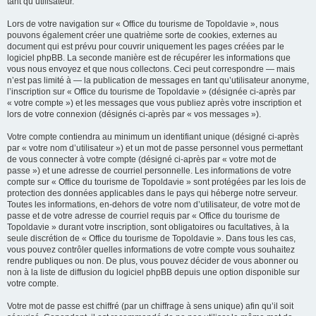
tant qu’utilisateur.
Lors de votre navigation sur « Office du tourisme de Topoldavie », nous
pouvons également créer une quatrième sorte de cookies, externes au
document qui est prévu pour couvrir uniquement les pages créées par le
logiciel phpBB. La seconde manière est de récupérer les informations que
vous nous envoyez et que nous collectons. Ceci peut correspondre — mais
n’est pas limité à — la publication de messages en tant qu’utilisateur anonyme,
l’inscription sur « Office du tourisme de Topoldavie » (désignée ci-après par
« votre compte ») et les messages que vous publiez après votre inscription et
lors de votre connexion (désignés ci-après par « vos messages »).
Votre compte contiendra au minimum un identifiant unique (désigné ci-après
par « votre nom d’utilisateur ») et un mot de passe personnel vous permettant
de vous connecter à votre compte (désigné ci-après par « votre mot de
passe ») et une adresse de courriel personnelle. Les informations de votre
compte sur « Office du tourisme de Topoldavie » sont protégées par les lois de
protection des données applicables dans le pays qui héberge notre serveur.
Toutes les informations, en-dehors de votre nom d’utilisateur, de votre mot de
passe et de votre adresse de courriel requis par « Office du tourisme de
Topoldavie » durant votre inscription, sont obligatoires ou facultatives, à la
seule discrétion de « Office du tourisme de Topoldavie ». Dans tous les cas,
vous pouvez contrôler quelles informations de votre compte vous souhaitez
rendre publiques ou non. De plus, vous pouvez décider de vous abonner ou
non à la liste de diffusion du logiciel phpBB depuis une option disponible sur
votre compte.
Votre mot de passe est chiffré (par un chiffrage à sens unique) afin qu’il soit