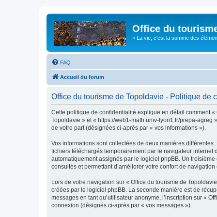
Office du tourism
« La vie, c'est la somme des éléments 
FAQ
Accueil du forum
Office du tourisme de Topoldavie - Politique de c
Cette politique de confidentialité explique en détail comment « 
Topoldavie » et « https://web1-math.univ-lyon1.fr/prepa-agreg »)
de votre part (désignées ci-après par « vos informations »).
Vos informations sont collectées de deux manières différentes.
fichiers téléchargés temporairement par le navigateur internet 
automatiquement assignés par le logiciel phpBB. Un troisième co
consultés et permettant d’améliorer votre confort de navigation e
Lors de votre navigation sur « Office du tourisme de Topoldav
créées par le logiciel phpBB. La seconde manière est de récup
messages en tant qu’utilisateur anonyme, l’inscription sur « Of
connexion (désignés ci-après par « vos messages »).