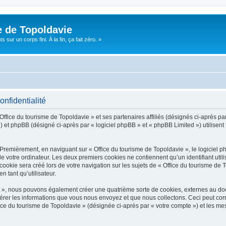
e de Topoldavie
sur un corps fini. À la fin, ça fait zéro. »
onfidentialité
Office du tourisme de Topoldavie » et ses partenaires affiliés (désignés ci-après par
 et phpBB (désigné ci-après par « logiciel phpBB » et « phpBB Limited ») utilisent t
 Premièrement, en naviguant sur « Office du tourisme de Topoldavie », le logiciel 
de votre ordinateur. Les deux premiers cookies ne contiennent qu’un identifiant util
okie sera créé lors de votre navigation sur les sujets de « Office du tourisme de To
n tant qu’utilisateur.
ie », nous pouvons également créer une quatrième sorte de cookies, externes au d
érer les informations que vous nous envoyez et que nous collectons. Ceci peut cor
fice du tourisme de Topoldavie » (désignée ci-après par « votre compte ») et les mes