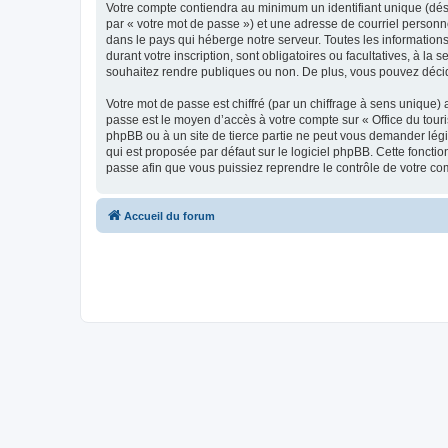
Votre compte contiendra au minimum un identifiant unique (dés
par « votre mot de passe ») et une adresse de courriel personn
dans le pays qui héberge notre serveur. Toutes les informations
durant votre inscription, sont obligatoires ou facultatives, à l
souhaitez rendre publiques ou non. De plus, vous pouvez décide
Votre mot de passe est chiffré (par un chiffrage à sens unique) 
passe est le moyen d’accès à votre compte sur « Office du tour
phpBB ou à un site de tierce partie ne peut vous demander légi
qui est proposée par défaut sur le logiciel phpBB. Cette foncti
passe afin que vous puissiez reprendre le contrôle de votre co
Accueil du forum