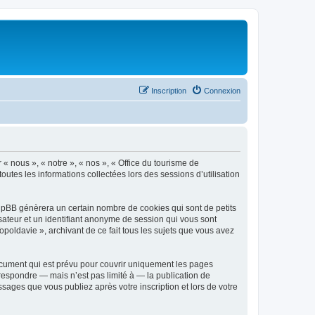
Inscription
Connexion
 « nous », « notre », « nos », « Office du tourisme de
outes les informations collectées lors des sessions d’utilisation
phpBB génèrera un certain nombre de cookies qui sont de petits
isateur et un identifiant anonyme de session qui vous sont
poldavie », archivant de ce fait tous les sujets que vous avez
ocument qui est prévu pour couvrir uniquement les pages
respondre — mais n’est pas limité à — la publication de
sages que vous publiez après votre inscription et lors de votre