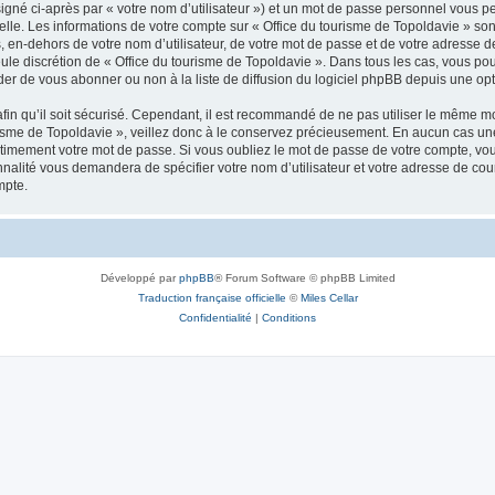
igné ci-après par « votre nom d’utilisateur ») et un mot de passe personnel vous p
elle. Les informations de votre compte sur « Office du tourisme de Topoldavie » so
, en-dehors de votre nom d’utilisateur, de votre mot de passe et de votre adresse d
a seule discrétion de « Office du tourisme de Topoldavie ». Dans tous les cas, vous 
r de vous abonner ou non à la liste de diffusion du logiciel phpBB depuis une opt
afin qu’il soit sécurisé. Cependant, il est recommandé de ne pas utiliser le même mot
isme de Topoldavie », veillez donc à le conservez précieusement. En aucun cas une 
timement votre mot de passe. Si vous oubliez le mot de passe de votre compte, vous
onnalité vous demandera de spécifier votre nom d’utilisateur et votre adresse de co
mpte.
Développé par
phpBB
® Forum Software © phpBB Limited
Traduction française officielle
©
Miles Cellar
Confidentialité
|
Conditions