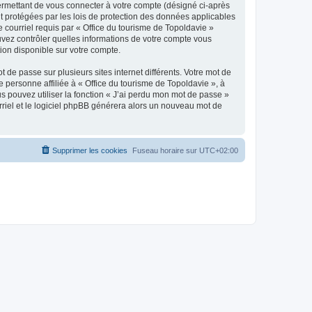
ermettant de vous connecter à votre compte (désigné ci-après
nt protégées par les lois de protection des données applicables
e courriel requis par « Office du tourisme de Topoldavie »
pouvez contrôler quelles informations de votre compte vous
ion disponible sur votre compte.
 de passe sur plusieurs sites internet différents. Votre mot de
personne affiliée à « Office du tourisme de Topoldavie », à
 pouvez utiliser la fonction « J’ai perdu mon mot de passe »
urriel et le logiciel phpBB générera alors un nouveau mot de
Supprimer les cookies
Fuseau horaire sur
UTC+02:00