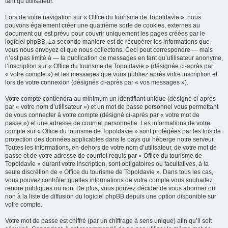
tant qu’utilisateur.
Lors de votre navigation sur « Office du tourisme de Topoldavie », nous
pouvons également créer une quatrième sorte de cookies, externes au
document qui est prévu pour couvrir uniquement les pages créées par le
logiciel phpBB. La seconde manière est de récupérer les informations que
vous nous envoyez et que nous collectons. Ceci peut correspondre — mais
n’est pas limité à — la publication de messages en tant qu’utilisateur anonyme,
l’inscription sur « Office du tourisme de Topoldavie » (désignée ci-après par
« votre compte ») et les messages que vous publiez après votre inscription et
lors de votre connexion (désignés ci-après par « vos messages »).
Votre compte contiendra au minimum un identifiant unique (désigné ci-après
par « votre nom d’utilisateur ») et un mot de passe personnel vous permettant
de vous connecter à votre compte (désigné ci-après par « votre mot de
passe ») et une adresse de courriel personnelle. Les informations de votre
compte sur « Office du tourisme de Topoldavie » sont protégées par les lois de
protection des données applicables dans le pays qui héberge notre serveur.
Toutes les informations, en-dehors de votre nom d’utilisateur, de votre mot de
passe et de votre adresse de courriel requis par « Office du tourisme de
Topoldavie » durant votre inscription, sont obligatoires ou facultatives, à la
seule discrétion de « Office du tourisme de Topoldavie ». Dans tous les cas,
vous pouvez contrôler quelles informations de votre compte vous souhaitez
rendre publiques ou non. De plus, vous pouvez décider de vous abonner ou
non à la liste de diffusion du logiciel phpBB depuis une option disponible sur
votre compte.
Votre mot de passe est chiffré (par un chiffrage à sens unique) afin qu’il soit