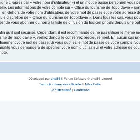
igné ci-après par « votre nom d’utilisateur ») et un mot de passe personnel vous p
elle. Les informations de votre compte sur « Office du tourisme de Topoldavie » so
, en-dehors de votre nom d’utilisateur, de votre mot de passe et de votre adresse d
a seule discrétion de « Office du tourisme de Topoldavie ». Dans tous les cas, vous 
r de vous abonner ou non à la liste de diffusion du logiciel phpBB depuis une opt
afin qu’il soit sécurisé. Cependant, il est recommandé de ne pas utiliser le même mot
isme de Topoldavie », veillez donc à le conservez précieusement. En aucun cas une 
timement votre mot de passe. Si vous oubliez le mot de passe de votre compte, vous
onnalité vous demandera de spécifier votre nom d’utilisateur et votre adresse de co
mpte.
Développé par
phpBB
® Forum Software © phpBB Limited
Traduction française officielle
©
Miles Cellar
Confidentialité
|
Conditions