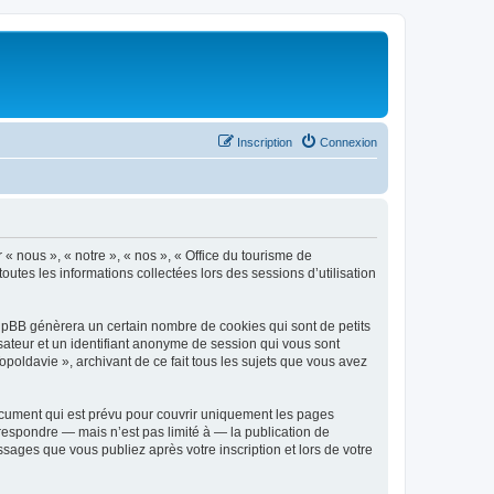
Inscription
Connexion
 « nous », « notre », « nos », « Office du tourisme de
outes les informations collectées lors des sessions d’utilisation
phpBB génèrera un certain nombre de cookies qui sont de petits
isateur et un identifiant anonyme de session qui vous sont
poldavie », archivant de ce fait tous les sujets que vous avez
ocument qui est prévu pour couvrir uniquement les pages
respondre — mais n’est pas limité à — la publication de
sages que vous publiez après votre inscription et lors de votre