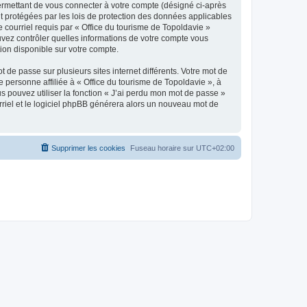
ermettant de vous connecter à votre compte (désigné ci-après
nt protégées par les lois de protection des données applicables
e courriel requis par « Office du tourisme de Topoldavie »
pouvez contrôler quelles informations de votre compte vous
ion disponible sur votre compte.
 de passe sur plusieurs sites internet différents. Votre mot de
personne affiliée à « Office du tourisme de Topoldavie », à
 pouvez utiliser la fonction « J’ai perdu mon mot de passe »
urriel et le logiciel phpBB générera alors un nouveau mot de
Supprimer les cookies
Fuseau horaire sur
UTC+02:00