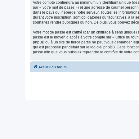
Votre compte contiendra au minimum un identifiant unique (dés
par « votre mot de passe ») et une adresse de courriel personn
dans le pays qui héberge notre serveur. Toutes les informations
durant votre inscription, sont obligatoires ou facultatives, à l
souhaitez rendre publiques ou non. De plus, vous pouvez décide
Votre mot de passe est chiffré (par un chiffrage à sens unique) 
passe est le moyen d’accès à votre compte sur « Office du tour
phpBB ou à un site de tierce partie ne peut vous demander légi
qui est proposée par défaut sur le logiciel phpBB. Cette foncti
passe afin que vous puissiez reprendre le contrôle de votre co
Accueil du forum