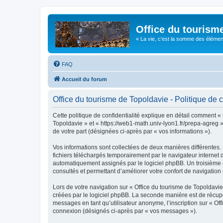
Office du tourism
« La vie, c'est la somme des éléments 
FAQ
Accueil du forum
Office du tourisme de Topoldavie - Politique de c
Cette politique de confidentialité explique en détail comment « 
Topoldavie » et « https://web1-math.univ-lyon1.fr/prepa-agreg »)
de votre part (désignées ci-après par « vos informations »).
Vos informations sont collectées de deux manières différentes.
fichiers téléchargés temporairement par le navigateur internet 
automatiquement assignés par le logiciel phpBB. Un troisième co
consultés et permettant d’améliorer votre confort de navigation e
Lors de votre navigation sur « Office du tourisme de Topoldav
créées par le logiciel phpBB. La seconde manière est de récup
messages en tant qu’utilisateur anonyme, l’inscription sur « Of
connexion (désignés ci-après par « vos messages »).