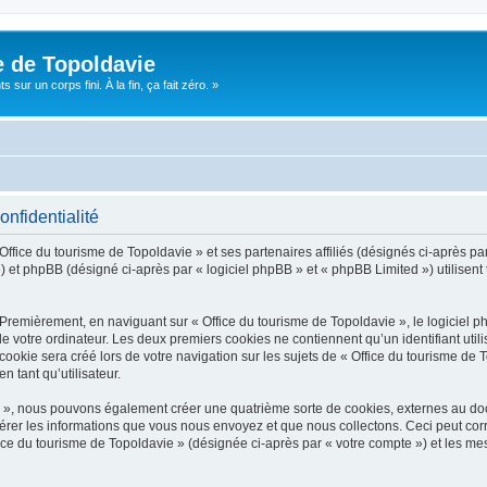
e de Topoldavie
sur un corps fini. À la fin, ça fait zéro. »
onfidentialité
Office du tourisme de Topoldavie » et ses partenaires affiliés (désignés ci-après par
 et phpBB (désigné ci-après par « logiciel phpBB » et « phpBB Limited ») utilisent t
 Premièrement, en naviguant sur « Office du tourisme de Topoldavie », le logiciel 
de votre ordinateur. Les deux premiers cookies ne contiennent qu’un identifiant util
okie sera créé lors de votre navigation sur les sujets de « Office du tourisme de To
n tant qu’utilisateur.
ie », nous pouvons également créer une quatrième sorte de cookies, externes au d
érer les informations que vous nous envoyez et que nous collectons. Ceci peut cor
fice du tourisme de Topoldavie » (désignée ci-après par « votre compte ») et les mes