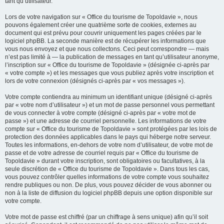
tant qu’utilisateur.
Lors de votre navigation sur « Office du tourisme de Topoldavie », nous
pouvons également créer une quatrième sorte de cookies, externes au
document qui est prévu pour couvrir uniquement les pages créées par le
logiciel phpBB. La seconde manière est de récupérer les informations que
vous nous envoyez et que nous collectons. Ceci peut correspondre — mais
n’est pas limité à — la publication de messages en tant qu’utilisateur anonyme,
l’inscription sur « Office du tourisme de Topoldavie » (désignée ci-après par
« votre compte ») et les messages que vous publiez après votre inscription et
lors de votre connexion (désignés ci-après par « vos messages »).
Votre compte contiendra au minimum un identifiant unique (désigné ci-après
par « votre nom d’utilisateur ») et un mot de passe personnel vous permettant
de vous connecter à votre compte (désigné ci-après par « votre mot de
passe ») et une adresse de courriel personnelle. Les informations de votre
compte sur « Office du tourisme de Topoldavie » sont protégées par les lois de
protection des données applicables dans le pays qui héberge notre serveur.
Toutes les informations, en-dehors de votre nom d’utilisateur, de votre mot de
passe et de votre adresse de courriel requis par « Office du tourisme de
Topoldavie » durant votre inscription, sont obligatoires ou facultatives, à la
seule discrétion de « Office du tourisme de Topoldavie ». Dans tous les cas,
vous pouvez contrôler quelles informations de votre compte vous souhaitez
rendre publiques ou non. De plus, vous pouvez décider de vous abonner ou
non à la liste de diffusion du logiciel phpBB depuis une option disponible sur
votre compte.
Votre mot de passe est chiffré (par un chiffrage à sens unique) afin qu’il soit